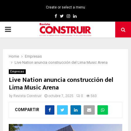
Create or select a menu
Facebook
Twitter
Instagram
Linkedin
PRIMARY
MENU
Home
Empresas
Live Nation anuncia construcción del Lima Music Arena
Empresas
Live Nation anuncia construcción del
Lima Music Arena
by
Revista Construir
octubre 7, 2025
0
560
COMPARTIR