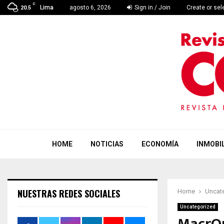
C
Lima
agosto 6, 2026
Sign in / Join
Create or se
20.5
HOME
NOTICIAS
ECONOMÍA
INMOBIL
NUESTRAS REDES SOCIALES
Home
Uncat
Uncategorized