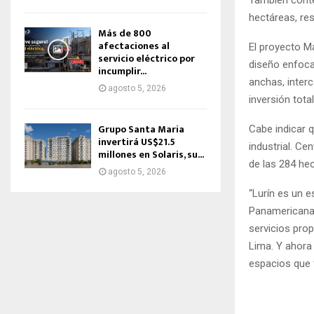
hectáreas, re
Más de 800
afectaciones al
El proyecto M
servicio eléctrico por
diseño enfocad
incumplir...
anchas, interc
agosto 5, 2026
inversión tota
Grupo Santa Maria
Cabe indicar q
invertirá US$21.5
industrial. Ce
millones en Solaris, su...
de las 284 he
agosto 5, 2026
“Lurín es un e
Panamericana 
servicios prop
Lima. Y ahora
espacios que fa