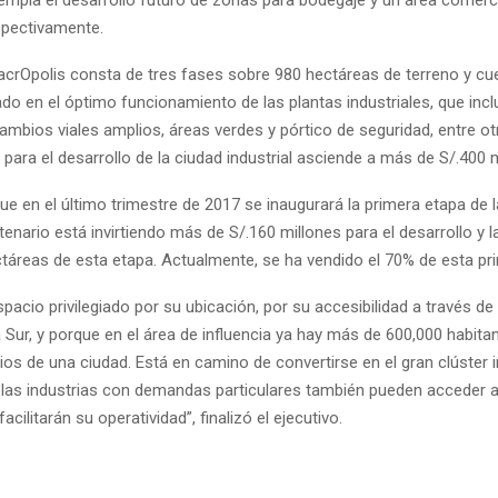
spectivamente.
acrOpolis consta de tres fases sobre 980 hectáreas de terreno y cu
o en el óptimo funcionamiento de las plantas industriales, que incl
ambios viales amplios, áreas verdes y pórtico de seguridad, entre ot
l para el desarrollo de la ciudad industrial asciende a más de S/.400 
ue en el último trimestre de 2017 se inaugurará la primera etapa de 
ntenario está invirtiendo más de S/.160 millones para el desarrollo y la
ctáreas de esta etapa. Actualmente, se ha vendido el 70% de esta pr
spacio privilegiado por su ubicación, por su accesibilidad a través de 
Sur, y porque en el área de influencia ya hay más de 600,000 habita
ios de una ciudad. Está en camino de convertirse en el gran clúster i
 las industrias con demandas particulares también pueden acceder 
cilitarán su operatividad”, finalizó el ejecutivo.