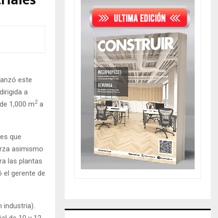
riales
 lanzó este
irigida a
2
sde 1,000 m
a
nes que
uerza asimismo
ra las plantas
ó el gerente de
 industria).
al de 10 y 12