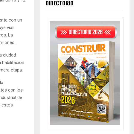
DIRECTORIO
enta con un
uye vías
ros. La
millones.
la ciudad
 habilitación
imera etapa.
la
ntes con los
ndustrial de
a estos