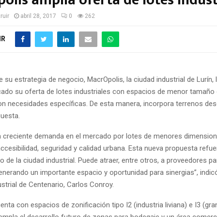
olis amplía oferta de lotes indust
ruir
abril 28, 2017
0
262
IR
su estrategia de negocio, MacrOpolis, la ciudad industrial de Lurín,
cado su oferta de lotes industriales con espacios de menor tamaño d
n necesidades específicas. De esta manera, incorpora terrenos de
puesta.
 creciente demanda en el mercado por lotes de menores dimensio
ccesibilidad, seguridad y calidad urbana. Esta nueva propuesta ref
o de la ciudad industrial. Puede atraer, entre otros, a proveedores pa
generando un importante espacio y oportunidad para sinergias”, indic
dustrial de Centenario, Carlos Conroy.
nta con espacios de zonificación tipo I2 (industria liviana) e I3 (gran
mpla el desarrollo futuro de zonas para bodegaje y un área comerci