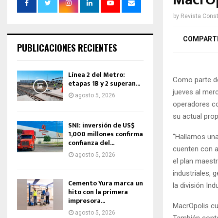
MacrOp
by
Revista Const
COMPART
PUBLICACIONES RECIENTES
Línea 2 del Metro:
Como parte de 
etapas 1B y 2 superan...
jueves al mer
agosto 5, 2026
operadores co
su actual pro
SNI: inversión de US$
1,000 millones confirma
“Hallamos una
confianza del...
cuenten con a
agosto 5, 2026
el plan maestr
industriales, 
Cemento Yura marca un
la división In
hito con la primera
impresora...
MacrOpolis cue
agosto 5, 2026
También conte