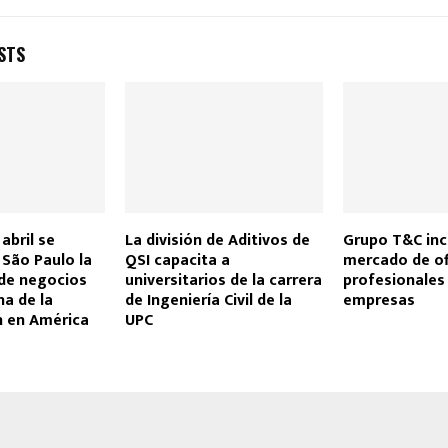
STS
abril se
La división de Aditivos de
Grupo T&C inc
 São Paulo la
QSI capacita a
mercado de of
 de negocios
universitarios de la carrera
profesionales
na de la
de Ingeniería Civil de la
empresas
n en América
UPC