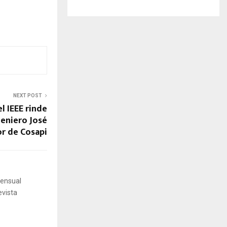
NEXT POST
l IEEE rinde
eniero José
r de Cosapi
mensual
evista