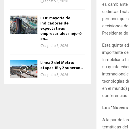
agosto 6, 2026
es cambiante 
distintos fact
BCR: mayoría de
peruano, que a
indicadores de
decisiones de 
expectativas
empresariales mejoró
Presidenta de
en...
Esta quinta ed
agosto 6, 2026
importante de
Inmobiliario 
Línea 2 del Metro:
su quinta edic
etapas 1B y 2 superan...
internacionale
agosto 5, 2026
tecnologías d
en el mundo) 
conferencias.
Los “Nuevos 
A la par de la
temáticas del