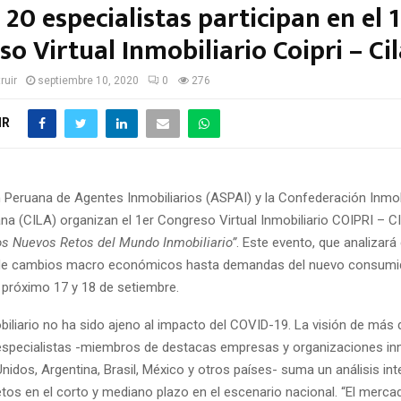
20 especialistas participan en el 1
o Virtual Inmobiliario Coipri – Ci
ruir
septiembre 10, 2020
0
276
IR
 Peruana de Agentes Inmobiliarios (ASPAI) y la Confederación Inmobi
na (CILA) organizan el 1er Congreso Virtual Inmobiliario COIPRI – C
os Nuevos Retos del Mundo Inmobiliario”
. Este evento, que analizará
de cambios macro económicos hasta demandas del nuevo consumid
l próximo 17 y 18 de setiembre.
biliario no ha sido ajeno al impacto del COVID-19. La visión de más 
specialistas -miembros de destacas empresas y organizaciones inm
nidos, Argentina, Brasil, México y otros países- suma un análisis inte
etos en el corto y mediano plazo en el escenario nacional. “El mercad