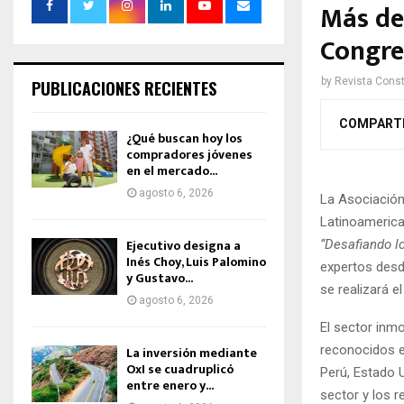
Más de 
Congres
by
Revista Const
PUBLICACIONES RECIENTES
COMPART
¿Qué buscan hoy los
compradores jóvenes
en el mercado...
agosto 6, 2026
La Asociación
Latinoamerica
Ejecutivo designa a
“Desafiando l
Inés Choy, Luis Palomino
expertos des
y Gustavo...
se realizará e
agosto 6, 2026
El sector inmo
reconocidos e
La inversión mediante
OxI se cuadruplicó
Perú, Estado U
entre enero y...
sector y los r