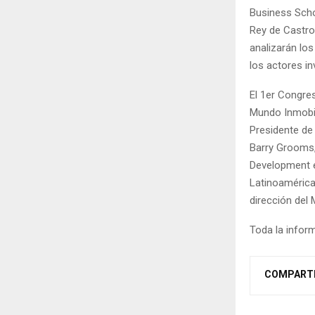
Business Scho
Rey de Castro
analizarán los
los actores i
El 1er Congre
Mundo Inmobil
Presidente de
Barry Grooms,
Development e
Latinoamérica.
dirección del
Toda la infor
COMPART