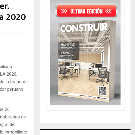
er.
la 2020
liaria
ILA 2020,
 de la mano de
or peruano,
de 20
obiliarias de
gral del
o inmobiliario