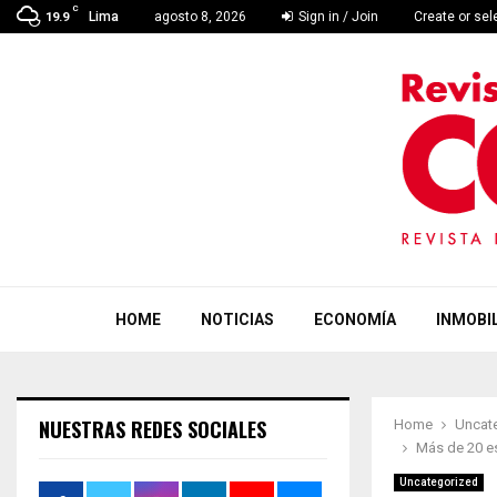
C
Lima
agosto 8, 2026
Sign in / Join
Create or se
19.9
HOME
NOTICIAS
ECONOMÍA
INMOBIL
NUESTRAS REDES SOCIALES
Home
Uncat
Más de 20 es
Uncategorized