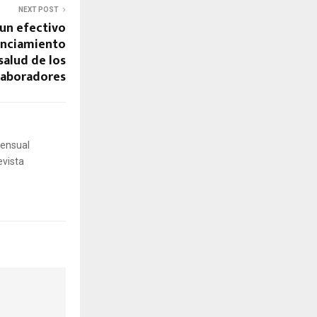
NEXT POST
 un efectivo
anciamiento
 salud de los
laboradores
mensual
evista