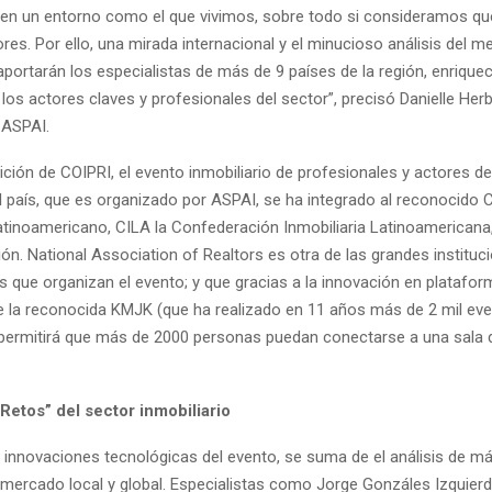
en un entorno como el que vivimos, sobre todo si consideramos qu
ores. Por ello, una mirada internacional y el minucioso análisis del 
portarán los especialistas de más de 9 países de la región, enrique
los actores claves y profesionales del sector”, precisó Danielle Her
 ASPAI.
ición de COIPRI, el evento inmobiliario de profesionales y actores d
l país, que es organizado por ASPAI, se ha integrado al reconocido
Latinoamericano, CILA la Confederación Inmobiliaria Latinoamericana
ión. National Association of Realtors es otra de las grandes instituc
s que organizan el evento; y que gracias a la innovación en platafo
e la reconocida KMJK (que ha realizado en 11 años más de 2 mil eve
permitirá que más de 2000 personas puedan conectarse a una sala 
Retos” del sector inmobiliario
s innovaciones tecnológicas del evento, se suma de el análisis de m
 mercado local y global. Especialistas como Jorge Gonzáles Izquierd