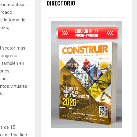
DIRECTORIO
e interactúan
mercado
ce la toma de
bozo,
el sector más
 Congreso
, también en
iones
rmas
ntos virtuales
de
ás de 15
o, de Pacífico