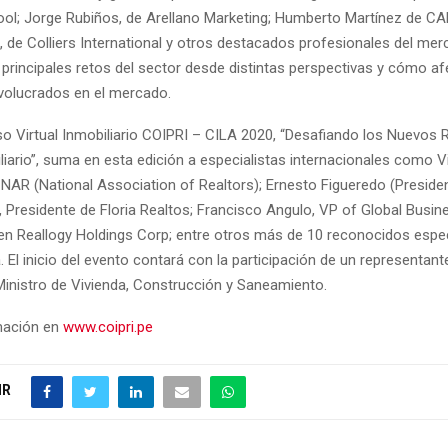
ol; Jorge Rubiños, de Arellano Marketing; Humberto Martínez de CA
, de Colliers International y otros destacados profesionales del mer
 principales retos del sector desde distintas perspectivas y cómo a
nvolucrados en el mercado.
so Virtual Inmobiliario COIPRI – CILA 2020, “Desafiando los Nuevos 
iario”, suma en esta edición a especialistas internacionales como V
 NAR (National Association of Realtors); Ernesto Figueredo (Preside
 Presidente de Floria Realtos; Francisco Angulo, VP of Global Busin
n Reallogy Holdings Corp; entre otros más de 10 reconocidos espec
 El inicio del evento contará con la participación de un representante
 Ministro de Vivienda, Construcción y Saneamiento.
mación en
www.coipri.pe
IR