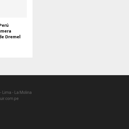
Perú
rimera
de Dremel
- Lima - La Molina
uir.com.pe