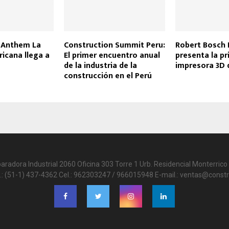
 Anthem La
Construction Summit Peru:
Robert Bosch 
ricana llega a
El primer encuentro anual
presenta la p
de la industria de la
impresora 3D 
construcción en el Perú
paradora Industrial 2060 Oficina 303 Torre 1 Urb. Residencial Monterrico 
.: (51-1) 437-4362 Cel.: 962303247 / 966015948 E-mail.: ventas@constr