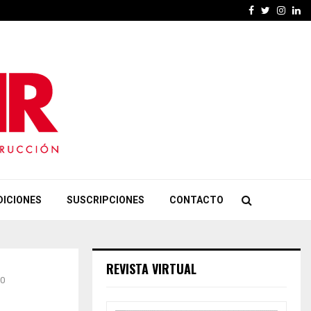
Facebook
Twitter
Insta
Li
DICIONES
SUSCRIPCIONES
CONTACTO
REVISTA VIRTUAL
20