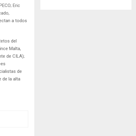
PECO; Eric
cado,
fectan a todos
Retos del
ince Malta,
nte de CILA);
ees
ialistas de
 de la alta