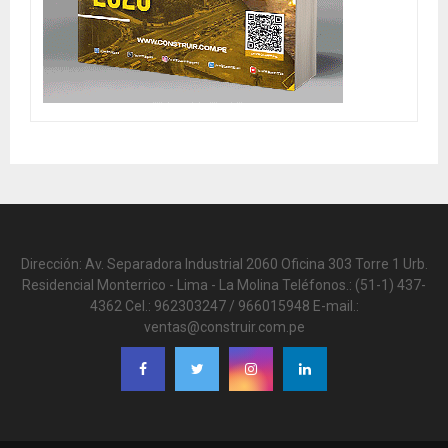
Dirección: Av. Separadora Industrial 2060 Oficina 303 Torre 1 Urb.
Residencial Monterrico - Lima - La Molina Teléfonos.: (51-1) 437-
4362 Cel.: 962303247 / 966015948 E-mail.:
ventas@construir.com.pe