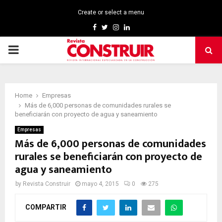
Create or select a menu
Facebook
Twitter
Instagram
Linkedin
PRIMARY
MENU
Home
Empresas
Más de 6,000 personas de comunidades rurales se
beneficiarán con proyecto de agua y saneamiento
Empresas
Más de 6,000 personas de comunidades
rurales se beneficiarán con proyecto de
agua y saneamiento
by
Revista Construir
mayo 4, 2015
0
275
COMPARTIR