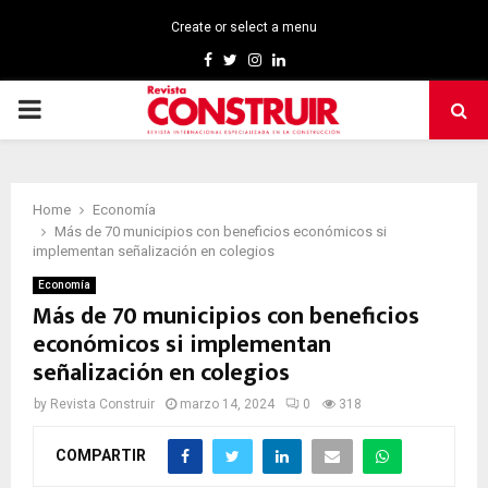
Create or select a menu
Facebook
Twitter
Instagram
Linkedin
PRIMARY
MENU
Home
Economía
Más de 70 municipios con beneficios económicos si
implementan señalización en colegios
Economía
Más de 70 municipios con beneficios
económicos si implementan
señalización en colegios
by
Revista Construir
marzo 14, 2024
0
318
COMPARTIR