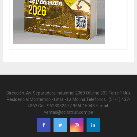
Dirección: Av. Separadora Industrial 2060 Oficina 303 Torre 1 Urb.
Residencial Monterrico - Lima - La Molina Teléfonos.: (51-1) 437-
4362 Cel.: 962303247 / 966015948 E-mail.:
ventas@construir.com.pe