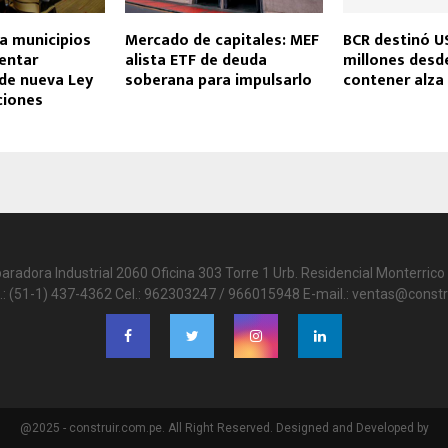
a municipios
Mercado de capitales: MEF
BCR destinó U
entar
alista ETF de deuda
millones desde
de nueva Ley
soberana para impulsarlo
contener alza 
ciones
paradora Industrial 2060 Oficina 303 Torre 1 Urb. Residencial Monterrico 
.: (51-1) 437-4362 Cel.: 962303247 / 966015948 E-mail.: ventas@constr
@2025 - construir.com.pe. All Right Reserved. Designed and Developed by