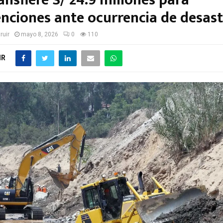
nsfiere S/ 24.9 millones para
enciones ante ocurrencia de desast
ruir
mayo 8, 2026
0
110
IR