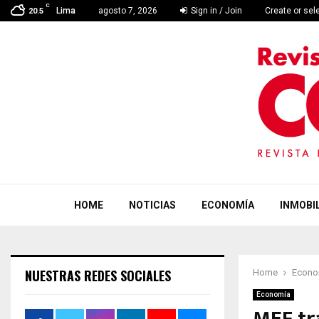
C
Lima
agosto 7, 2026
Sign in / Join
Create or sel
20.5
HOME
NOTICIAS
ECONOMÍA
INMOBIL
NUESTRAS REDES SOCIALES
Home
Econo
Economía