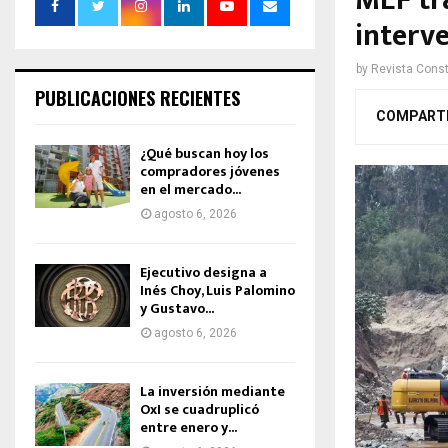
MEF tra
interv
by
Revista Const
PUBLICACIONES RECIENTES
COMPART
¿Qué buscan hoy los
compradores jóvenes
en el mercado...
agosto 6, 2026
Ejecutivo designa a
Inés Choy, Luis Palomino
y Gustavo...
agosto 6, 2026
La inversión mediante
OxI se cuadruplicó
entre enero y...