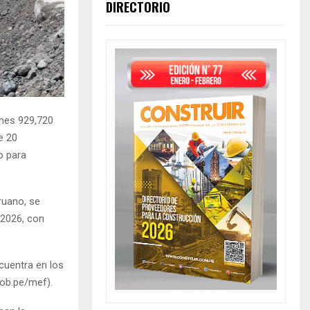
DIRECTORIO
ones 929,720
e 20
o para
ruano, se
 2026, con
ncuentra en los
gob.pe/mef).