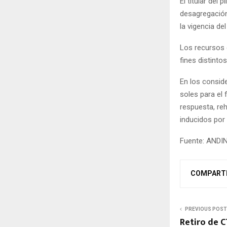
El titular del 
desagregación
la vigencia del
Los recursos d
fines distinto
En los consid
soles para el 
respuesta, re
inducidos por
Fuente: ANDI
COMPART
PREVIOUS POST
Retiro de C