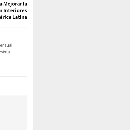
a Mejorar la
n Interiores
rica Latina
mensual
evista