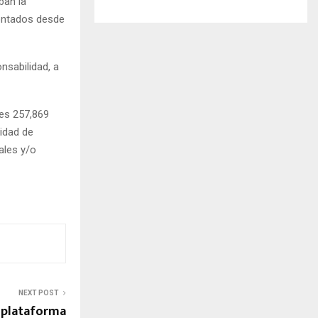
eban la
contados desde
nsabilidad, a
nes 257,869
cidad de
ales y/o
NEXT POST
oplataforma