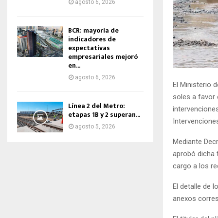
agosto 6, 2026
BCR: mayoría de
indicadores de
expectativas
empresariales mejoró
en...
agosto 6, 2026
El Ministerio
soles a favor 
Línea 2 del Metro:
intervenciones
etapas 1B y 2 superan...
Intervencione
agosto 5, 2026
Mediante Decr
aprobó dicha t
cargo a los re
El detalle de 
anexos corres