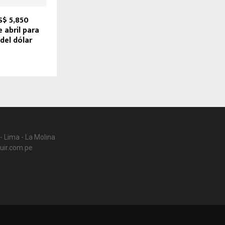
S$ 5,850
 abril para
del dólar
- Lima - La Molina
uir.com.pe