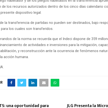
pliego habilitador y de los pliegos habilitados en la transferencia apru
 de los recursos autorizados dentro de los cinco días calendario 
 presente dispositivo legal.
e la transferencia de partidas no pueden ser destinados, bajo respo
s para los cuales son transferidos.
erandos de la norma se recuerda que el Indeci dispone de 359 millo
financiamiento de actividades e inversiones para la mitigación, capa
habilitación, y reconstrucción ante la ocurrencia de fenómenos natur
 la acción humana.
NA.
IR
TS: una oportunidad para
JLG Presenta la Micr