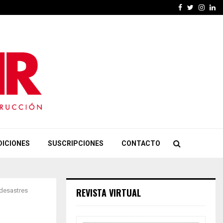
Facebook
Twitter
Insta
Li
DICIONES
SUSCRIPCIONES
CONTACTO
REVISTA VIRTUAL
 desastres