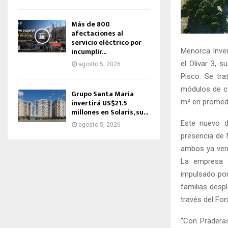
Más de 800
afectaciones al
servicio eléctrico por
incumplir...
Menorca Inver
el Olivar 3, 
agosto 5, 2026
Pisco. Se tra
módulos de c
Grupo Santa Maria
m² en promed
invertirá US$21.5
millones en Solaris, su...
Este nuevo d
agosto 5, 2026
presencia de 
ambos ya vend
La empresa 
impulsado por
familias desp
través del Fo
“Con Praderas