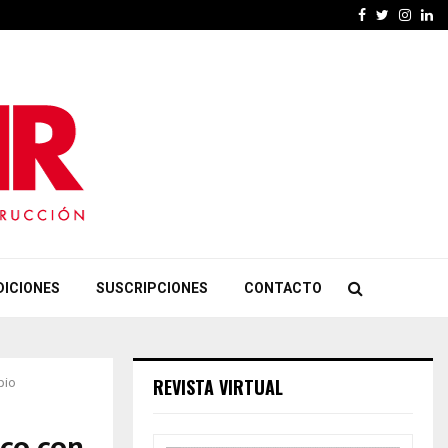
Facebook
Twitter
Insta
Li
DICIONES
SUSCRIPCIONES
CONTACTO
REVISTA VIRTUAL
pio