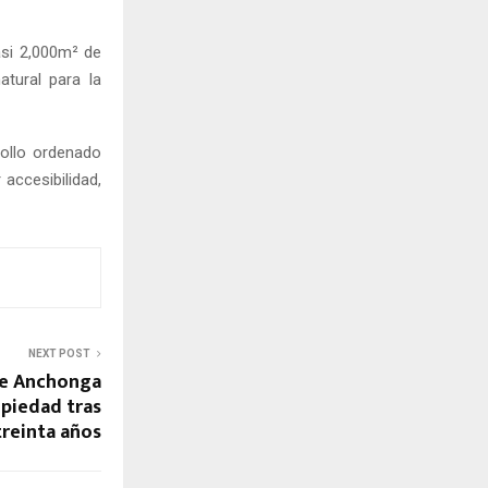
asi 2,000m² de
tural para la
rollo ordenado
accesibilidad,
NEXT POST
 de Anchonga
opiedad tras
reinta años