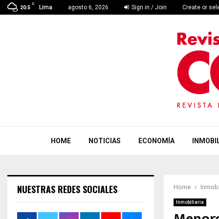
C
Lima
agosto 6, 2026
Sign in / Join
Create or se
20.5
HOME
NOTICIAS
ECONOMÍA
INMOBIL
NUESTRAS REDES SOCIALES
Home
Inmobi
Inmobiliaria