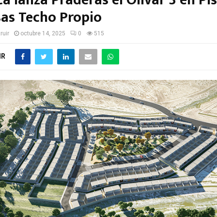
a lanza Praderas el Olivar 3 en Pi
sas Techo Propio
ruir
octubre 14, 2025
0
515
IR