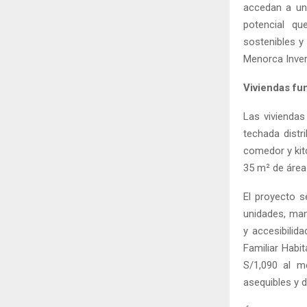
accedan a una
potencial q
sostenibles y
Menorca Inver
Viviendas fu
Las vivienda
techada distr
comedor y kit
35 m² de área
El proyecto s
unidades, man
y accesibilid
Familiar Habi
S/1,090 al m
asequibles y d