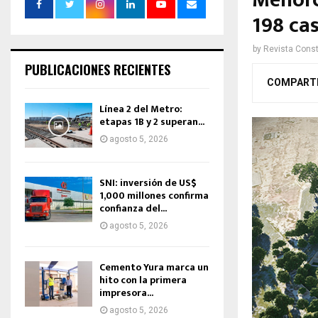
Menorc
198 ca
by
Revista Const
PUBLICACIONES RECIENTES
COMPART
Línea 2 del Metro:
etapas 1B y 2 superan...
agosto 5, 2026
SNI: inversión de US$
1,000 millones confirma
confianza del...
agosto 5, 2026
Cemento Yura marca un
hito con la primera
impresora...
agosto 5, 2026