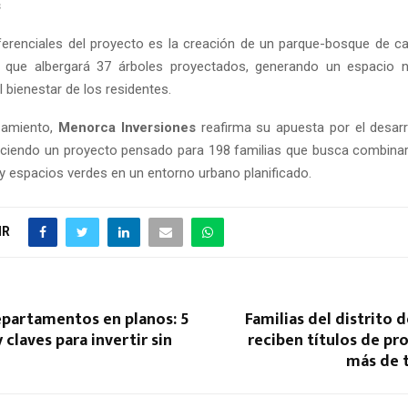
s
ferenciales del proyecto es la creación de un parque-bosque de c
, que albergará 37 árboles proyectados, generando un espacio na
l bienestar de los residentes.
zamiento,
Menorca Inversiones
reafirma su apuesta por el desar
eciendo un proyecto pensado para 198 familias que busca combinar 
 y espacios verdes en un entorno urbano planificado.
IR
partamentos en planos: 5
Familias del distrito
 claves para invertir sin
reciben títulos de pr
más de t