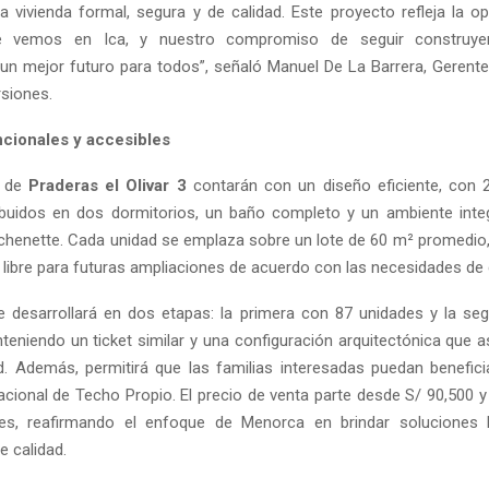
 vivienda formal, segura y de calidad. Este proyecto refleja la op
ue vemos en Ica, y nuestro compromiso de seguir construye
 un mejor futuro para todos”, señaló Manuel De La Barrera, Gerent
siones.
ncionales y accesibles
s de
Praderas el Olivar 3
contarán con un diseño eficiente, con 
ibuidos en dos dormitorios, un baño completo y un ambiente inte
chenette. Cada unidad se emplaza sobre un lote de 60 m² promedio,
 libre para futuras ampliaciones de acuerdo con las necesidades de 
e desarrollará en dos etapas: la primera con 87 unidades y la s
teniendo un ticket similar y una configuración arquitectónica que a
ad. Además, permitirá que las familias interesadas puedan benefic
tacional de Techo Propio. El precio de venta parte desde S/ 90,500 
es, reafirmando el enfoque de Menorca en brindar soluciones h
e calidad.