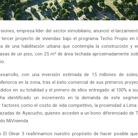
siones, empresa líder del sector inmobiliario, anunció el lanzamien
su tercer proyecto de viviendas bajo el programa Techo Propio en l
ta de una habilitación urbana que contempla la construcción y 
asas de un piso, con 25 m² de área techada aproximadamente sobr
io.
esarrollo, con una inversión estimada de 15 millones de soles,
Menorca en la zona, tras el éxito comercial de sus primeros proye
idos en su totalidad y el primero de ellos entregado al 100% a sus
ha identificado un incremento en la demanda de este segmen
 factores como el costo de vida competitivo, la proximidad a Lima y
lazadas de Ayacucho, quienes acceden a un bono diferenciado de 
ndo MiVivienda.
 El Olivar 3 reafirmamos nuestro propósito de hacer posible qu