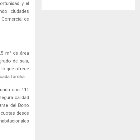
ortunidad y el
ndo ciudades
e Comercial de
25 m² de área
grado de sala,
 lo que ofrece
cada familia.
egunda con 111
segura calidad
iarse del Bono
y cuotas desde
abitacionales