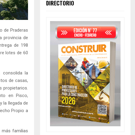
DIRECTORIO
to de Praderas
a provincia de
entrega de 198
e lotes de 60
 consolida la
ctos de casas,
 propietarios.
to en Pisco,
 la llegada de
Techo Propio a
e más familias