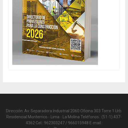
Dirección: Av. Separadora Industrial 2060 Oficina 303 Torre 1 Urb.
Residencial Monterrico - Lima - La Molina Teléfonos.: (51-1) 437-
4362 Cel.: 962303247 / 966015948 E-mail.: