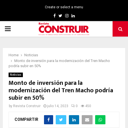
Create or select a menu
Facebook
Twitter
Instagram
Linkedin
PRIMARY
MENU
Home
Noticias
Monto de inversión para la modernización del Tren Macho
podría subir en 50%
Noticias
Monto de inversión para la
modernización del Tren Macho podría
subir en 50%
by
Revista Construir
julio 14, 2023
0
450
COMPARTIR