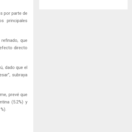
os por parte de
s principales
refinado, que
efecto directo
ú, dado que el
esar”, subraya
rme, prevé que
tina (5.2%) y
1%).