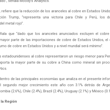
do”, señala Moody’s Analytics.
, refiere que la reducción de los aranceles al cobre en Estados Unid
ación Trump, “representa una victoria para Chile y Perú, los do
el metal rojo”.
ñala que “dado que los aranceles anunciados excluyen el cobre 
 mayor parte de las importaciones de cobre de Estados Unidos, el 
umo de cobre en Estados Unidos y a nivel mundial será mínimo”.
s estadounidenses al cobre representaron un riesgo menor para Per
xporta la mayor parte de su cobre a China como mineral sin proc
tics.
 dentro de las principales economías que analiza en el presente info
el segundo mejor crecimiento este año con 3.1% detrás de Argen
ombia (2.6%), Chile (2.4%), Brazil (2.4%), Uruguay (2.1%) y México (0.
 la Región