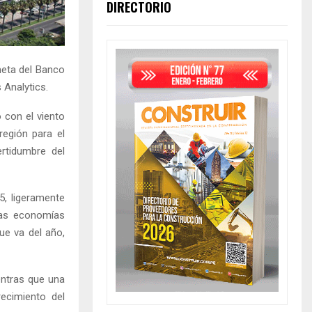
DIRECTORIO
meta del Banco
 Analytics.
 con el viento
región para el
ertidumbre del
5, ligeramente
las economías
ue va del año,
entras que una
recimiento del