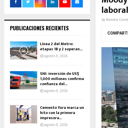
Moody’
labora
by
Revista Const
PUBLICACIONES RECIENTES
COMPART
Línea 2 del Metro:
etapas 1B y 2 superan...
agosto 5, 2026
SNI: inversión de US$
1,000 millones confirma
confianza del...
agosto 5, 2026
Cemento Yura marca un
hito con la primera
impresora...
agosto 5, 2026