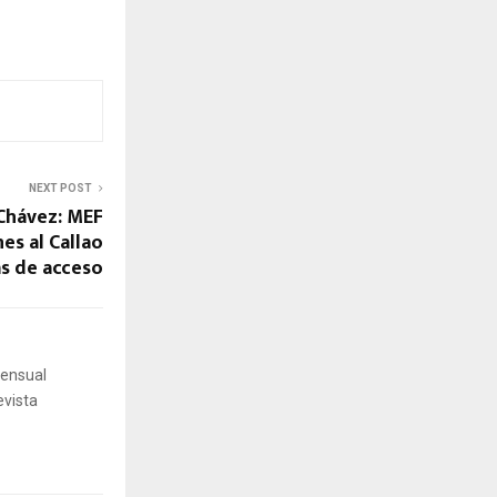
NEXT POST
Chávez: MEF
nes al Callao
as de acceso
mensual
evista