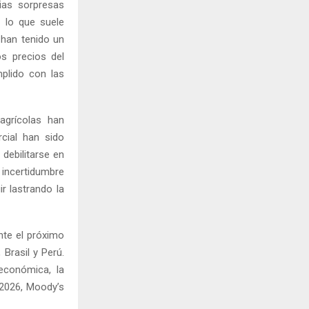
ias sorpresas
, lo que suele
 han tenido un
os precios del
mplido con las
agrícolas han
cial han sido
debilitarse en
 incertidumbre
r lastrando la
ante el próximo
Brasil y Perú.
 económica, la
l 2026, Moody’s