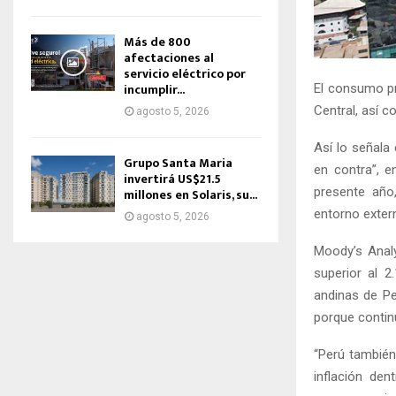
Más de 800
afectaciones al
servicio eléctrico por
incumplir...
El consumo pr
Central, así c
agosto 5, 2026
Así lo señala
Grupo Santa Maria
en contra”, e
invertirá US$21.5
presente año,
millones en Solaris, su...
entorno extern
agosto 5, 2026
Moody’s Analy
superior al 
andinas de Pe
porque contin
“Perú también
inflación den