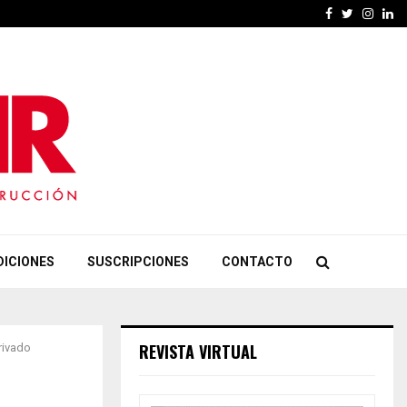
Facebook
Twitter
Insta
Li
DICIONES
SUSCRIPCIONES
CONTACTO
REVISTA VIRTUAL
rivado