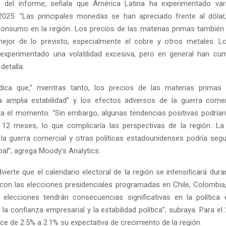
e del informe, señala que América Latina ha experimentado var
2025. “Las principales monedas se han apreciado frente al dólar
 consumo en la región. Los precios de las materias primas también
ejor de lo previsto, especialmente el cobre y otros metales. L
experimentado una volatilidad excesiva, pero en general han cu
detalla.
dica que,” mientras tanto, los precios de las materias primas 
 amplia estabilidad” y los efectos adversos de la guerra comer
ta el momento. “Sin embargo, algunas tendencias positivas podrían 
12 meses, lo que complicaría las perspectivas de la región. La
la guerra comercial y otras políticas estadounidenses podría segui
al”, agrega Moody’s Analytics.
vierte que el calendario electoral de la región se intensificará dur
con las elecciones presidenciales programadas en Chile, Colombia, 
elecciones tendrán consecuencias significativas en la política
 la confianza empresarial y la estabilidad política”, subraya. Para e
ce de 2.5% a 2.1% su expectativa de crecimiento de la región.