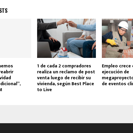
STS
 hemos
1 de cada 2 compradores
Empleo crece 
reabrir
realiza un reclamo de post
ejecución de
vidad
venta luego de recibir su
megaproyecto
icional”,
vivienda, según Best Place
de eventos cl
M
to Live