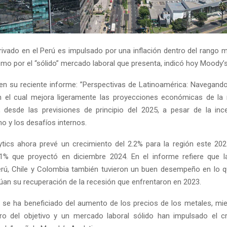
ivado en el Perú es impulsado por una inflación dentro del rango 
omo por el “sólido” mercado laboral que presenta, indicó hoy Moody’s
 en su reciente informe: ”Perspectivas de Latinoamérica: Navegando
n el cual mejora ligeramente las proyecciones económicas de la 
 desde las previsiones de principio del 2025, a pesar de la inc
o y los desafíos internos.
tics ahora prevé un crecimiento del 2.2% para la región este 202
2.1% que proyectó en diciembre 2024. En el informe refiere que 
rú, Chile y Colombia también tuvieron un buen desempeño en lo q
úan su recuperación de la recesión que enfrentaron en 2023.
 se ha beneficiado del aumento de los precios de los metales, mi
tro del objetivo y un mercado laboral sólido han impulsado el c