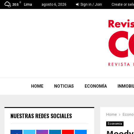
C
Lima
agosto 6, 2026
Sign in / Join
Create or se
20.5
HOME
NOTICIAS
ECONOMÍA
INMOBIL
NUESTRAS REDES SOCIALES
Home
Econo
Economía