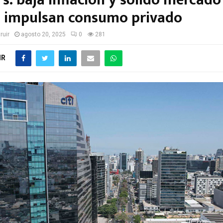
s: baja inflación y sólido mercado
l impulsan consumo privado
ruir
agosto 20, 2025
0
281
IR