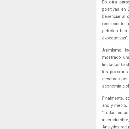
En otra part
positivas en 
beneficiar al
rendimiento m
petróleo han 
expectativas”, 
Asimismo, in
mostrado una
limitados has
los próximos 
generada por 
economía glob
Finalmente, ad
año y medio, 
“Todas estas 
incertidumbre,
Analytics redu