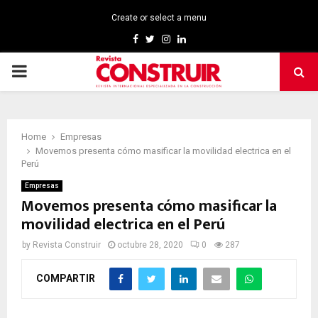
Create or select a menu
Facebook
Twitter
Instagram
Linkedin
PRIMARY
MENU
Home
Empresas
Movemos presenta cómo masificar la movilidad electrica en el
Perú
Empresas
Movemos presenta cómo masificar la
movilidad electrica en el Perú
by
Revista Construir
octubre 28, 2020
0
287
COMPARTIR