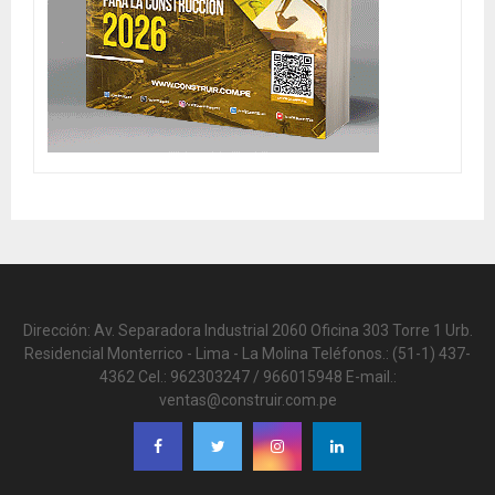
Dirección: Av. Separadora Industrial 2060 Oficina 303 Torre 1 Urb.
Residencial Monterrico - Lima - La Molina Teléfonos.: (51-1) 437-
4362 Cel.: 962303247 / 966015948 E-mail.:
ventas@construir.com.pe