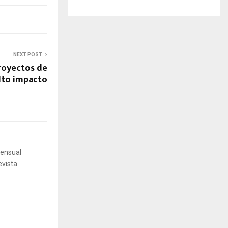
NEXT POST
royectos de
alto impacto
mensual
evista