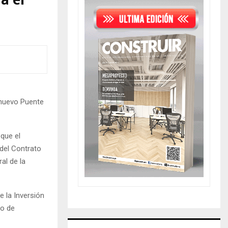
á el
 nuevo Puente
que el
 del Contrato
al de la
e la Inversión
vo de