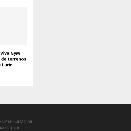
e Viva GyM
 de terrenos
e Lurín
- Lima - La Molina
uir.com.pe