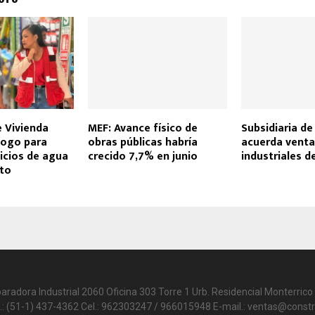
e Vivienda
MEF: Avance físico de
Subsidiaria d
logo para
obras públicas habría
acuerda venta
icios de agua
crecido 7,7% en junio
industriales d
to
paradora Industrial 2060 Oficina 303 Torre 1 Urb. Residencial Monterrico 
.: (51-1) 437-4362 Cel.: 962303247 / 966015948 E-mail.: ventas@constr