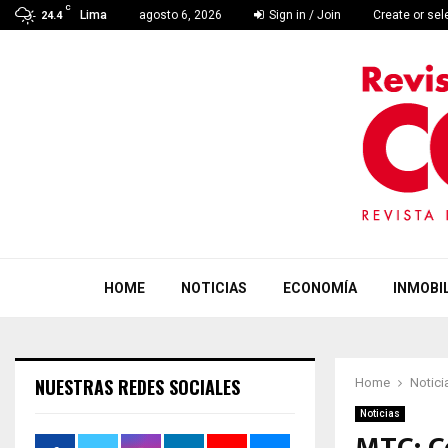
C
Lima
agosto 6, 2026
Sign in / Join
Create or se
24.4
HOME
NOTICIAS
ECONOMÍA
INMOBIL
NUESTRAS REDES SOCIALES
Home
Notici
Noticias