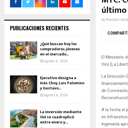
MTC: Co
último
by
Revista Const
PUBLICACIONES RECIENTES
COMPART
¿Qué buscan hoy los
compradores jóvenes
en el mercado...
El Ministerio
agosto 6, 2026
Virú (La Liber
La Dirección 
Ejecutivo designa a
Inés Choy, Luis Palomino
financiamiento
y Gustavo...
de Concesión,
agosto 6, 2026
Reconstrucci
A la fecha el 
La inversión mediante
OxI se cuadruplicó
en Infraestruc
entre enero y...
Ingeniería ap