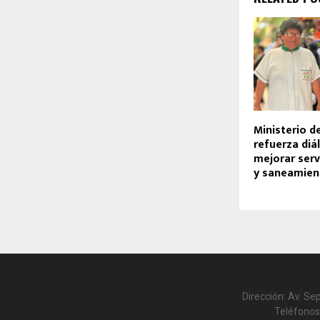
Ministerio d
refuerza diá
mejorar serv
y saneamien
Dirección: Av. Se
Teléfonos