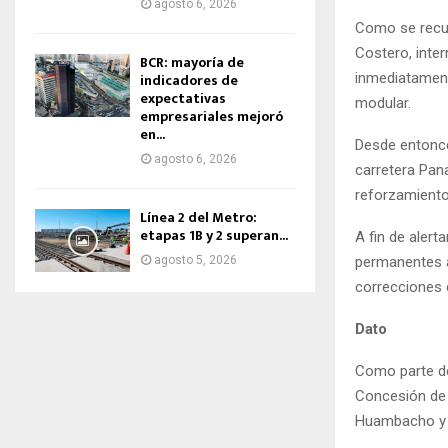
agosto 6, 2026
Como se recue
Costero, inter
BCR: mayoría de
inmediatamente
indicadores de
expectativas
modular.
empresariales mejoró
en...
Desde entonces
agosto 6, 2026
carretera Pana
reforzamiento
Línea 2 del Metro:
etapas 1B y 2 superan...
A fin de alert
permanentes al
agosto 5, 2026
correcciones 
Dato
Como parte de
Concesión de 
Huambacho y 