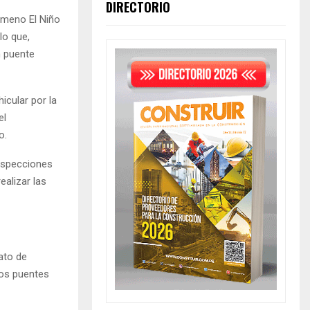
DIRECTORIO
ómeno El Niño
lo que,
n puente
icular por la
el
o.
inspecciones
ealizar las
ato de
los puentes