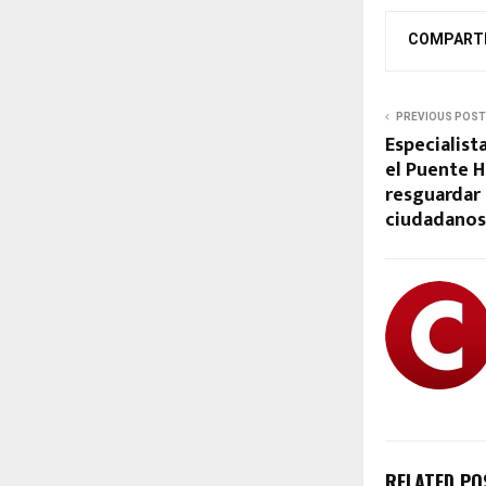
COMPART
PREVIOUS POST
Especialist
el Puente 
resguardar 
ciudadanos 
RELATED PO