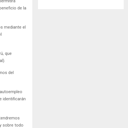
ermitirá
beneficio de la
os mediante el
l
rú, que
l).
enos del
n autoempleo
 identificarán
y tendremos
y sobre todo