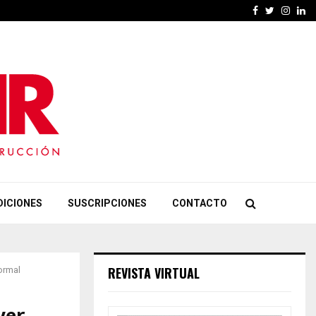
Facebook
Twitter
Insta
Li
DICIONES
SUSCRIPCIONES
CONTACTO
REVISTA VIRTUAL
ormal