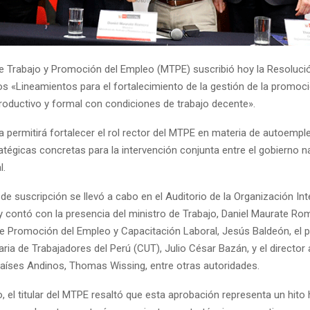
de Trabajo y Promoción del Empleo (MTPE) suscribió hoy la Resolució
os «Lineamientos para el fortalecimiento de la gestión de la promoci
oductivo y formal con condiciones de trabajo decente».
 permitirá fortalecer el rol rector del MTPE en materia de autoempl
tégicas concretas para la intervención conjunta entre el gobierno na
l.
e suscripción se llevó a cabo en el Auditorio de la Organización Int
y contó con la presencia del ministro de Trabajo, Daniel Maurate Rom
de Promoción del Empleo y Capacitación Laboral, Jesús Baldeón, el p
taria de Trabajadores del Perú (CUT), Julio César Bazán, y el director 
Países Andinos, Thomas Wissing, entre otras autoridades.
, el titular del MTPE resaltó que esta aprobación representa un hito h