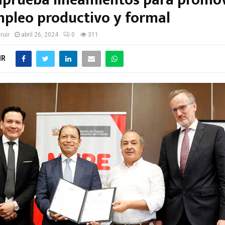
prueba lineamientos para promo
pleo productivo y formal
ruir
abril 26, 2024
0
311
IR