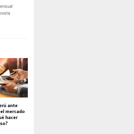
mensual
evista
erú ante
: el mercado
ué hacer
lso?