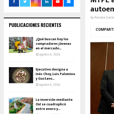
MTPE a
autoem
by
Revista Const
PUBLICACIONES RECIENTES
COMPART
¿Qué buscan hoy los
compradores jóvenes
en el mercado...
agosto 6, 2026
Ejecutivo designa a
Inés Choy, Luis Palomino
y Gustavo...
agosto 6, 2026
La inversión mediante
OxI se cuadruplicó
entre enero y...