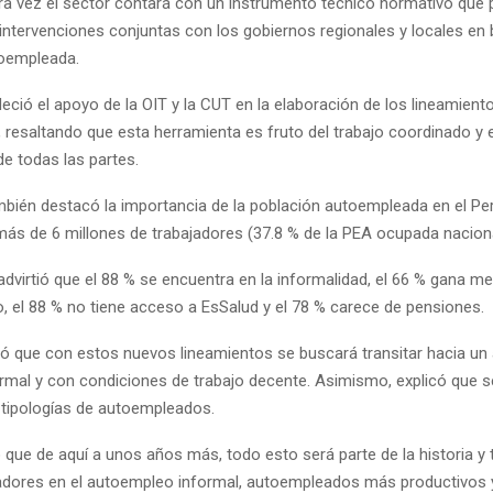
ra vez el sector contará con un instrumento técnico normativo que p
 intervenciones conjuntas con los gobiernos regionales y locales en 
toempleada.
ció el apoyo de la OIT y la CUT en la elaboración de los lineamient
, resaltando que esta herramienta es fruto del trabajo coordinado y e
 todas las partes.
ambién destacó la importancia de la población autoempleada en el Pe
más de 6 millones de trabajadores (37.8 % de la PEA ocupada naciona
dvirtió que el 88 % se encuentra en la informalidad, el 66 % gana m
, el 88 % no tiene acceso a EsSalud y el 78 % carece de pensiones.
ó que con estos nuevos lineamientos se buscará transitar hacia u
rmal y con condiciones de trabajo decente. Asimismo, explicó que se
s tipologías de autoempleados.
 que de aquí a unos años más, todo esto será parte de la historia 
dores en el autoempleo informal, autoempleados más productivos 