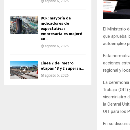
agosto 6, 2026
BCR: mayoría de
indicadores de
expectativas
El Ministerio 
empresariales mejoró
que aprueba l
en...
autoempleo pr
agosto 6, 2026
Esta normativa
Línea 2 del Metro:
acciones estra
etapas 1B y 2 superan...
regional y loca
agosto 5, 2026
La ceremonia d
Trabajo (OIT) 
viceministro 
la Central Uni
OIT para los 
En su discurso