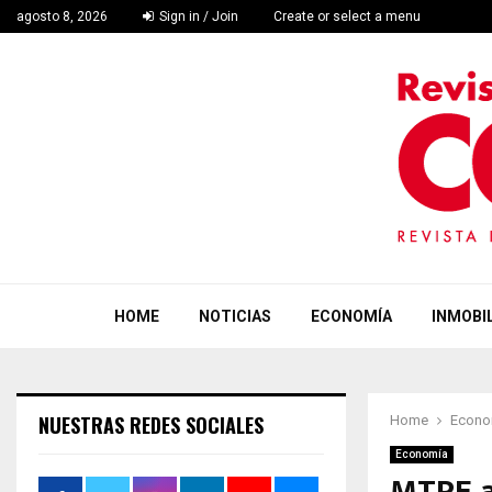
agosto 8, 2026
Sign in / Join
Create or select a menu
HOME
NOTICIAS
ECONOMÍA
INMOBIL
NUESTRAS REDES SOCIALES
Home
Econo
Economía