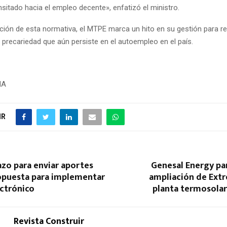
sitado hacia el empleo decente», enfatizó el ministro.
ión de esta normativa, el MTPE marca un hito en su gestión para reve
 precariedad que aún persiste en el autoempleo en el país.
NA
IR
azo para enviar aportes
Genesal Energy par
ropuesta para implementar
ampliación de Extre
ectrónico
planta termosolar
Revista Construir