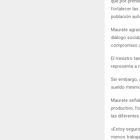
que por prime
fortalecer las
población au
Maurate agrade
diálogo social
compromiso de
El ministro t
representa a 
Sin embargo, a
sueldo mínimo
Maurate señal
productivo, fo
las diferente
«Estoy seguro
menos trabaja