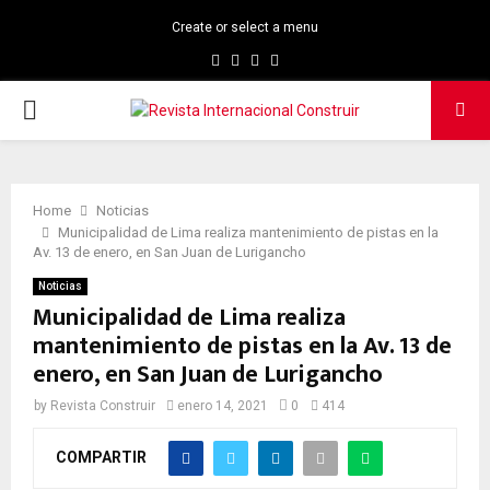
Create or select a menu
Facebook
Twitter
Instagram
Linkedin
PRIMARY
MENU
Home
Noticias
Municipalidad de Lima realiza mantenimiento de pistas en la
Av. 13 de enero, en San Juan de Lurigancho
Noticias
Municipalidad de Lima realiza
mantenimiento de pistas en la Av. 13 de
enero, en San Juan de Lurigancho
by
Revista Construir
enero 14, 2021
0
414
COMPARTIR