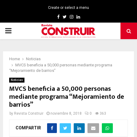
Create or select a menu
Facebook
Twitter
Instagram
Linkedin
PRIMARY
MENU
Home
Noticias
MVCS beneficia a 50,000 personas mediante programa
“Mejoramiento de barrios”
Noticias
MVCS beneficia a 50,000 personas
mediante programa “Mejoramiento de
barrios”
by
Revista Construir
noviembre 8, 2018
0
363
COMPARTIR