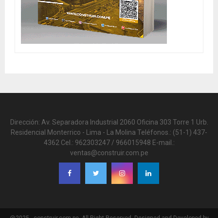
Dirección: Av. Separadora Industrial 2060 Oficina 303 Torre 1 Urb.
Residencial Monterrico - Lima - La Molina Teléfonos.: (51-1) 437-
4362 Cel.: 962303247 / 966015948 E-mail.:
ventas@construir.com.pe
@2025 - construir.com.pe. All Right Reserved. Designed and Developed by