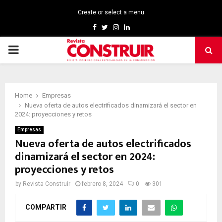
Create or select a menu
Facebook
Twitter
Instagram
Linkedin
PRIMARY
MENU
Home
Empresas
Nueva oferta de autos electrificados dinamizará el sector en
2024: proyecciones y retos
Empresas
Nueva oferta de autos electrificados
dinamizará el sector en 2024:
proyecciones y retos
by
Revista Construir
febrero 8, 2024
0
301
COMPARTIR