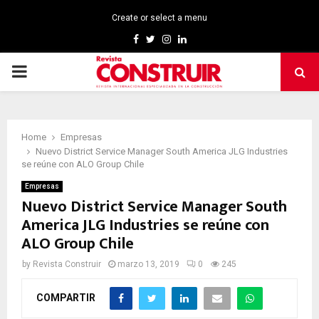
Create or select a menu
Facebook
Twitter
Instagram
Linkedin
PRIMARY
MENU
Home
Empresas
Nuevo District Service Manager South America JLG Industries
se reúne con ALO Group Chile
Empresas
Nuevo District Service Manager South
America JLG Industries se reúne con
ALO Group Chile
by
Revista Construir
marzo 13, 2019
0
245
COMPARTIR