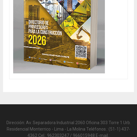
Dirección: Av. Separadora Industrial 2060 Oficina 303 Torre 1 Urb.
Residencial Monterrico - Lima - La Molina Teléfonos.: (51-1) 437-
4362 Cel.: 962303247 / 966015948 E-mail.: