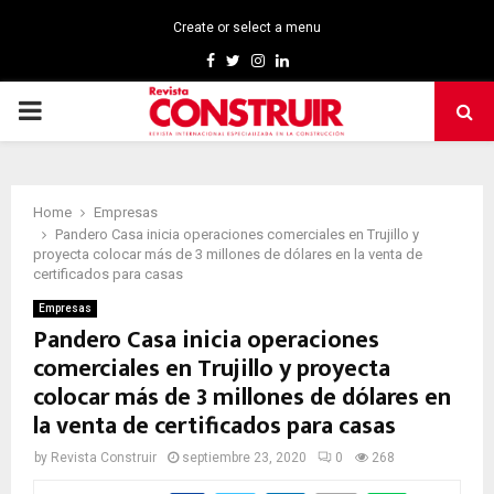
Create or select a menu
Facebook
Twitter
Instagram
Linkedin
PRIMARY
MENU
Home
Empresas
Pandero Casa inicia operaciones comerciales en Trujillo y
proyecta colocar más de 3 millones de dólares en la venta de
certificados para casas
Empresas
Pandero Casa inicia operaciones
comerciales en Trujillo y proyecta
colocar más de 3 millones de dólares en
la venta de certificados para casas
by
Revista Construir
septiembre 23, 2020
0
268