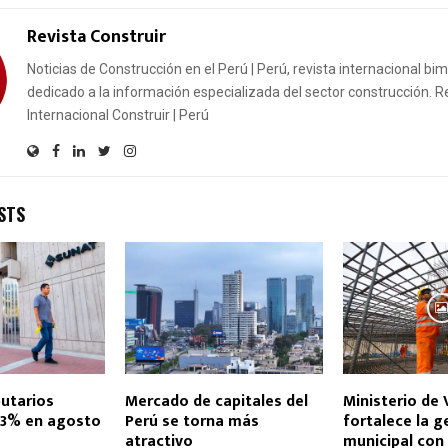
Revista Construir
Noticias de Construcción en el Perú | Perú, revista internacional bi
dedicado a la información especializada del sector construcción. R
Internacional Construir | Perú
STS
butarios
Mercado de capitales del
Ministerio de 
9.3% en agosto
Perú se torna más
fortalece la g
atractivo
municipal con 