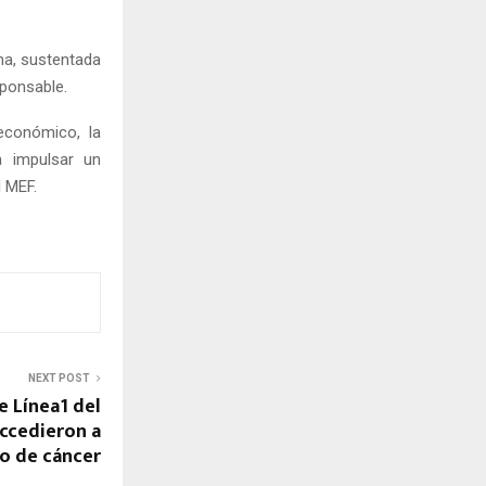
na, sustentada
sponsable.
económico, la
a impulsar un
l MEF.
NEXT POST
e Línea1 del
ccedieron a
o de cáncer