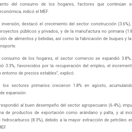
miento del consumo de los hogares, factores que continúan s
económica, indicó el MEF.
 inversión, destacó el crecimiento del sector construcción (3.6%),
proyectos públicos y privados, y de la manufactura no primaria (1.
ción de alimentos y bebidas, así como la fabricación de buques y la
ansporte.
l consumo de los hogares, el sector comercio se expandió 3.8%,
ció 3.3%, favorecidos por la recuperación del empleo, el incremen
n entorno de precios estables”, explicó.
, los sectores primarios crecieron 1.8% en agosto, acumulan
de expansión.
respondió al buen desempeño del sector agropecuario (6.4%), imp
a de productos de exportación como arándano y palta, y al inc
 hidrocarburos (8.3%), debido a la mayor extracción de petróleo en
MEF.