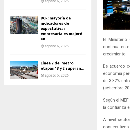
agosto 6, 2026
BCR: mayoría de
indicadores de
expectativas
empresariales mejoró
en...
El Ministeri
agosto 6, 2026
continúa en e
crecimiento.
Línea 2 del Metro:
De acuerdo co
etapas 1B y 2 superan...
economía peru
agosto 5, 2026
de 3.32% entr
(setiembre 20
Según el MEF 
la confianza 
A nivel secto
consecutivos 