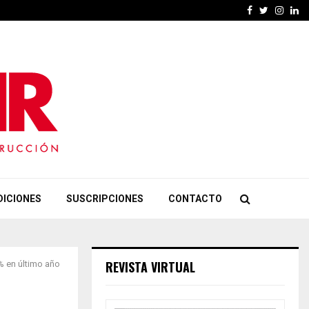
Facebook
Twitter
Insta
Li
DICIONES
SUSCRIPCIONES
CONTACTO
REVISTA VIRTUAL
% en último año