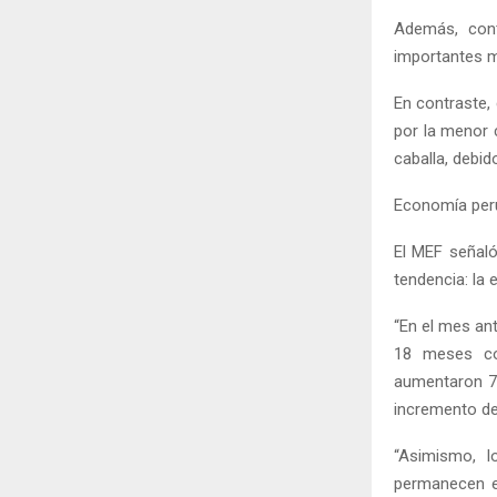
Además, cont
importantes m
En contraste,
por la menor 
caballa, debi
Economía per
El MEF señaló
tendencia: la
“En el mes an
18 meses co
aumentaron 7.
incremento de
“Asimismo, l
permanecen e