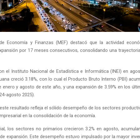
o de Economía y Finanzas (MEF) destacó que la actividad econó
xpansión por 17 meses consecutivos, consolidando una trayectori
n el Instituto Nacional de Estadística e Informática (INEI) en agos
ana creció 3.18%, con lo cual el Producto Bruto Interno (PBI) acu
e enero y agosto de este año, y una expansión de 3.59% en los úl
24-agosto 2025).
este resultado refleja el sólido desempeño de los sectores productiv
empresarial en la consolidación de la economía.
rial, los sectores no primarios crecieron 3.2% en agosto, acumu
de expansión. Este desempeño estuvo impulsado por la mayor inver