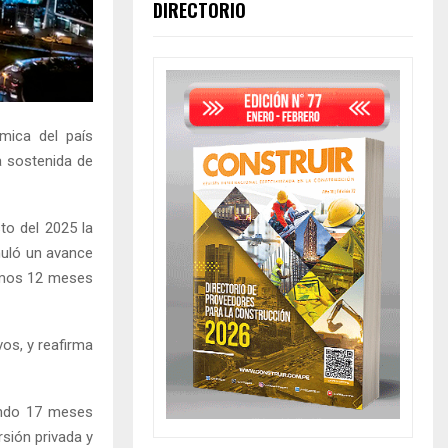
DIRECTORIO
mica del país
a sostenida de
to del 2025 la
muló un avance
timos 12 meses
os, y reafirma
lando 17 meses
sión privada y