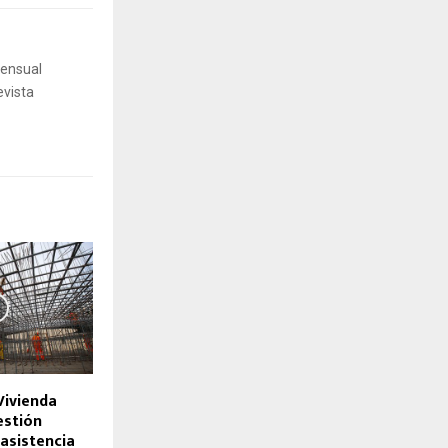
mensual
evista
Vivienda
estión
asistencia