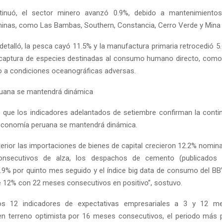
inuó, el sector minero avanzó 0.9%, debido a mantenimientos
inas, como Las Bambas, Southern, Constancia, Cerro Verde y Mina 
 detalló, la pesca cayó 11.5% y la manufactura primaria retrocedió 5
captura de especies destinadas al consumo humano directo, como j
do a condiciones oceanográficas adversas.
uana se mantendrá dinámica
 que los indicadores adelantados de setiembre confirman la conti
 economía peruana se mantendrá dinámica.
terior las importaciones de bienes de capital crecieron 12.2% nomin
nsecutivos de alza, los despachos de cemento (publicados
9% por quinto mes seguido y el índice big data de consumo del BB
 12% con 22 meses consecutivos en positivo”, sostuvo.
os 12 indicadores de expectativas empresariales a 3 y 12 
n terreno optimista por 16 meses consecutivos, el periodo más 