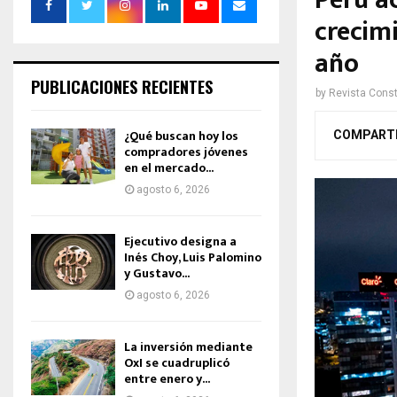
Perú a
crecim
año
PUBLICACIONES RECIENTES
by
Revista Const
¿Qué buscan hoy los
COMPART
compradores jóvenes
en el mercado...
agosto 6, 2026
Ejecutivo designa a
Inés Choy, Luis Palomino
y Gustavo...
agosto 6, 2026
La inversión mediante
OxI se cuadruplicó
entre enero y...