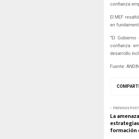
confianza empr
El MEF resalt
en fundamento
“El Gobierno
confianza em
desarrollo inc
Fuente: ANDI
COMPART
PREVIOUS POST
La amenaza
estrategias
formación 