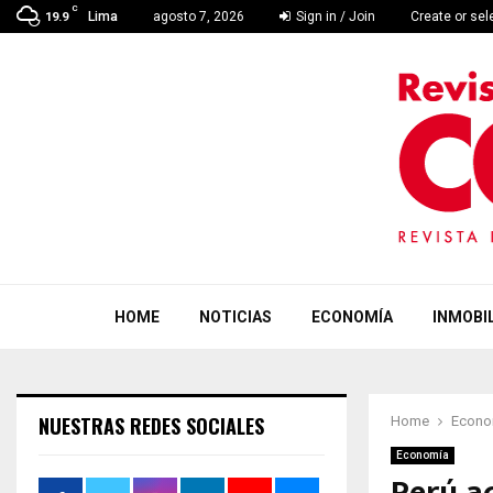
C
Lima
agosto 7, 2026
Sign in / Join
Create or se
19.9
HOME
NOTICIAS
ECONOMÍA
INMOBIL
NUESTRAS REDES SOCIALES
Home
Econo
Economía