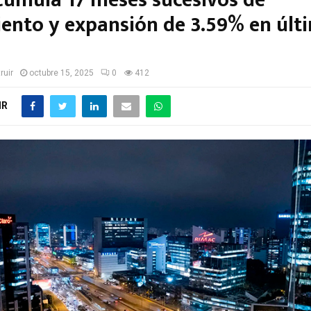
cumula 17 meses sucesivos de
iento y expansión de 3.59% en últ
ruir
octubre 15, 2025
0
412
IR