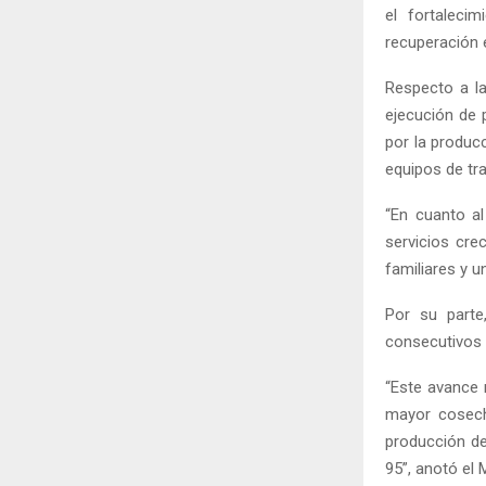
el fortaleci
recuperación 
Respecto a la
ejecución de 
por la produc
equipos de tr
“En cuanto a
servicios cre
familiares y u
Por su parte
consecutivos 
“Este avance 
mayor cosech
producción de
95”, anotó el 