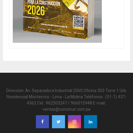
Dirección: Av. Separadora Industrial 2060 Oficina 303 Torre 1 Urb.
Residencial Monterrico - Lima - La Molina Teléfonos.: (51-1) 437-
4362 Cel.: 962303247 / 966015948 E-mail.:
ventas@construir.com.pe