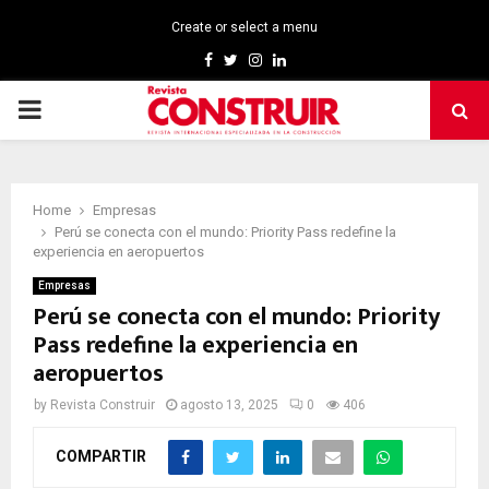
Create or select a menu
Facebook
Twitter
Instagram
Linkedin
PRIMARY
MENU
Home
Empresas
Perú se conecta con el mundo: Priority Pass redefine la
experiencia en aeropuertos
Empresas
Perú se conecta con el mundo: Priority
Pass redefine la experiencia en
aeropuertos
by
Revista Construir
agosto 13, 2025
0
406
COMPARTIR