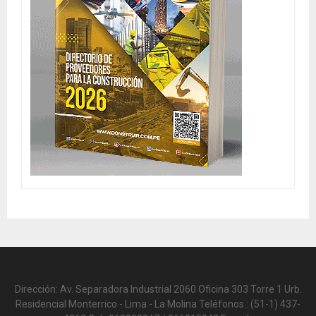
Dirección: Av. Separadora Industrial 2060 Oficina 303 Torre 1 Urb.
Residencial Monterrico - Lima - La Molina Teléfonos.: (51-1) 437-