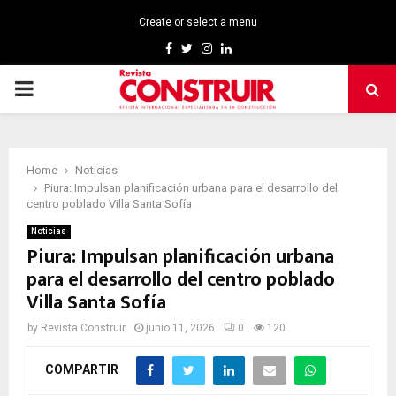
Create or select a menu
Facebook
Twitter
Instagram
Linkedin
PRIMARY
MENU
Home
Noticias
Piura: Impulsan planificación urbana para el desarrollo del
centro poblado Villa Santa Sofía
Noticias
Piura: Impulsan planificación urbana
para el desarrollo del centro poblado
Villa Santa Sofía
by
Revista Construir
junio 11, 2026
0
120
COMPARTIR