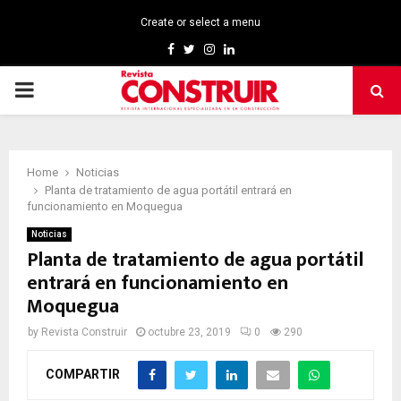
Create or select a menu
Facebook
Twitter
Instagram
Linkedin
PRIMARY
MENU
Home
Noticias
Planta de tratamiento de agua portátil entrará en
funcionamiento en Moquegua
Noticias
Planta de tratamiento de agua portátil
entrará en funcionamiento en
Moquegua
by
Revista Construir
octubre 23, 2019
0
290
COMPARTIR