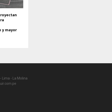
proyectan
ara
n y mayor
- Lima - La Molina
uir.com.pe