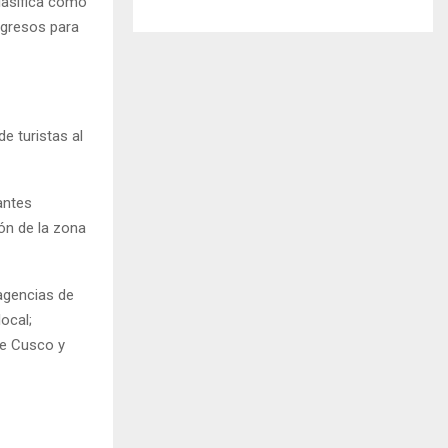
clasifica como
ngresos para
e turistas al
antes
ión de la zona
 agencias de
ocal;
de Cusco y