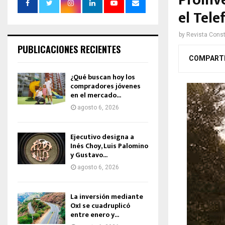
ProInv
el Tel
by
Revista Const
PUBLICACIONES RECIENTES
COMPART
¿Qué buscan hoy los
compradores jóvenes
en el mercado...
agosto 6, 2026
Ejecutivo designa a
Inés Choy, Luis Palomino
y Gustavo...
agosto 6, 2026
La inversión mediante
OxI se cuadruplicó
entre enero y...