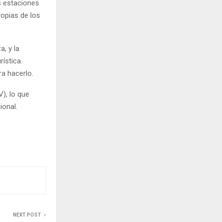
s estaciones
opias de los
a, y la
ística.
ra hacerlo.
V), lo que
ional.
NEXT POST