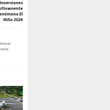
Inversiones
sitivamente
 Fenómeno El
Niño 2024
mensual
evista