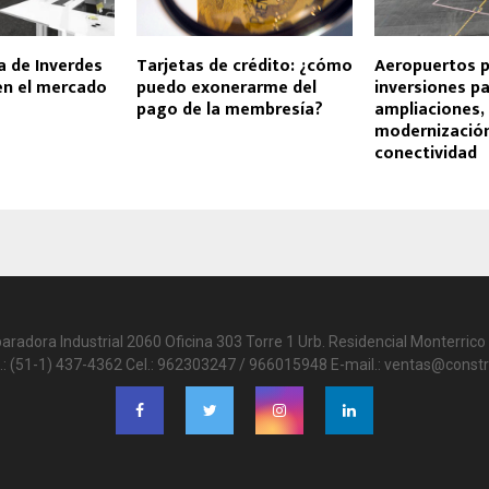
a de Inverdes
Tarjetas de crédito: ¿cómo
Aeropuertos 
en el mercado
puedo exonerarme del
inversiones p
pago de la membresía?
ampliaciones,
modernizació
conectividad
paradora Industrial 2060 Oficina 303 Torre 1 Urb. Residencial Monterrico 
.: (51-1) 437-4362 Cel.: 962303247 / 966015948 E-mail.: ventas@constr