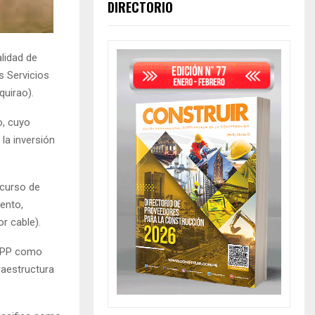
DIRECTORIO
lidad de
s Servicios
quirao).
o, cuyo
la inversión
ncurso de
iento,
r cable).
 APP como
fraestructura