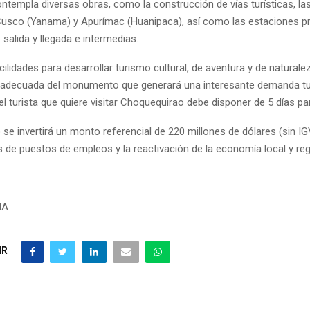
ontempla diversas obras, como la construcción de vías turísticas, la
Cusco (Yanama) y Apurímac (Huanipaca), así como las estaciones pr
e salida y llegada e intermedias.
cilidades para desarrollar turismo cultural, de aventura y de naturalez
adecuada del monumento que generará una interesante demanda tur
l turista que quiere visitar Choquequirao debe disponer de 5 días pa
 se invertirá un monto referencial de 220 millones de dólares (sin IG
 de puestos de empleos y la reactivación de la economía local y reg
NA
IR