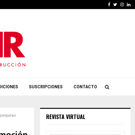
Facebook
Twitter
Insta
Li
DICIONES
SUSCRIPCIONES
CONTACTO
REVISTA VIRTUAL
quequirao