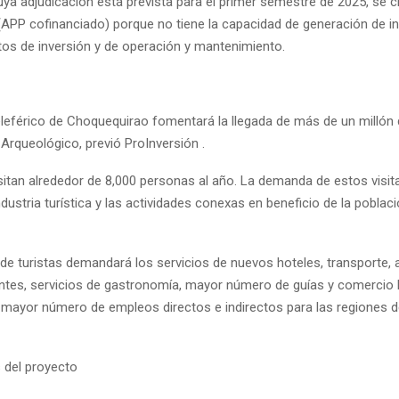
uya adjudicación está prevista para el primer semestre de 2025, se 
(APP cofinanciado) porque no tiene la capacidad de generación de i
stos de inversión y de operación y mantenimiento.
leférico de Choquequirao fomentará la llegada de más de un millón d
Arqueológico, previó ProInversión .
isitan alrededor de 8,000 personas al año. La demanda de estos visit
ndustria turística y las actividades conexas en beneficio de la poblac
 de turistas demandará los servicios de nuevos hoteles, transporte,
rantes, servicios de gastronomía, mayor número de guías y comercio l
mayor número de empleos directos e indirectos para las regiones 
del proyecto