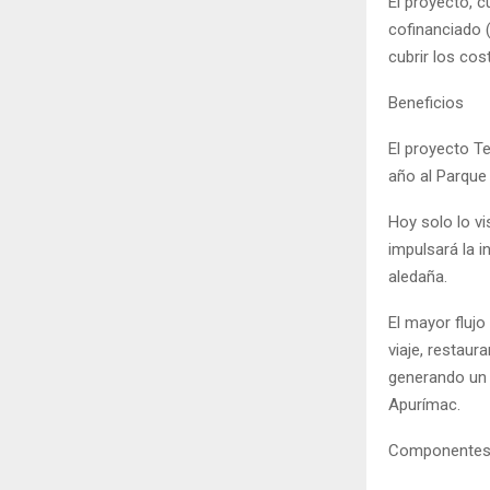
El proyecto, c
cofinanciado 
cubrir los co
Beneficios
El proyecto Te
año al Parque 
Hoy solo lo v
impulsará la i
aledaña.
El mayor flujo
viaje, restau
generando un 
Apurímac.
Componentes 