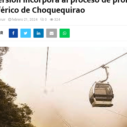
ersión incorpora al proceso de pr
eférico de Choquequirao
ruir
febrero 21, 2024
0
324
IR