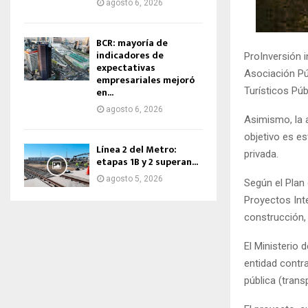
agosto 6, 2026
BCR: mayoría de
indicadores de
ProInversión 
expectativas
Asociación Pú
empresariales mejoró
Turísticos Pú
en...
agosto 6, 2026
Asimismo, la 
objetivo es es
Línea 2 del Metro:
privada.
etapas 1B y 2 superan...
agosto 5, 2026
Según el Plan
Proyectos Inte
construcción,
El Ministerio
entidad contra
pública (trans