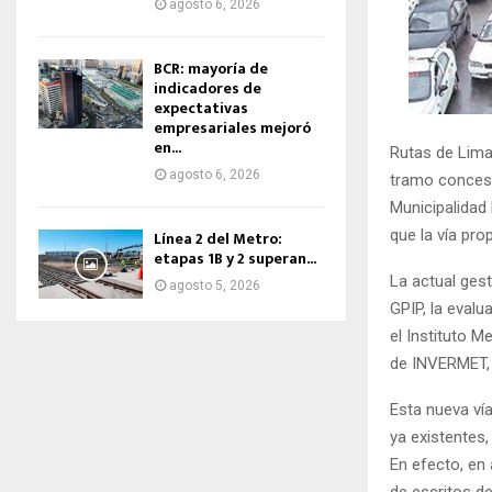
agosto 6, 2026
BCR: mayoría de
indicadores de
expectativas
empresariales mejoró
en...
Rutas de Lima 
agosto 6, 2026
tramo concesi
Municipalidad
que la vía pro
Línea 2 del Metro:
etapas 1B y 2 superan...
La actual ges
agosto 5, 2026
GPIP, la evalu
el Instituto 
de INVERMET, 
Esta nueva vía
ya existentes,
En efecto, en
de escritos 