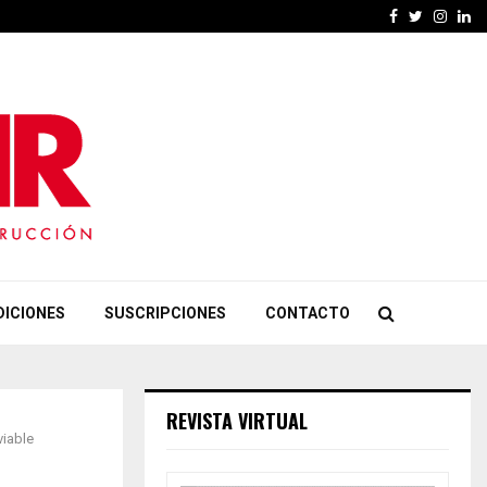
Facebook
Twitter
Insta
Li
DICIONES
SUSCRIPCIONES
CONTACTO
REVISTA VIRTUAL
viable