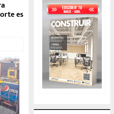
ra
orte es