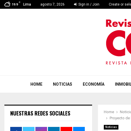
C
Lima
agosto 7, 2026
Sign in / Join
Create or sel
19.9
HOME
NOTICIAS
ECONOMÍA
INMOBIL
NUESTRAS REDES SOCIALES
Home
Notici
Proyecto de 
Noticias