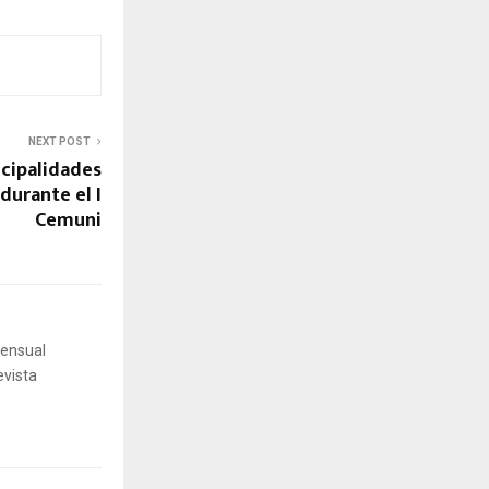
NEXT POST
cipalidades
urante el I
Cemuni
mensual
evista