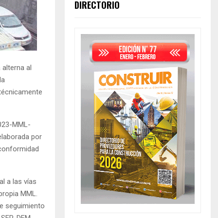
DIRECTORIO
alterna al
la
 técnicamente
-2023-MML-
 elaborada por
 conformidad
l a las vías
 propia MML.
de seguimiento
U-SER-DEM,