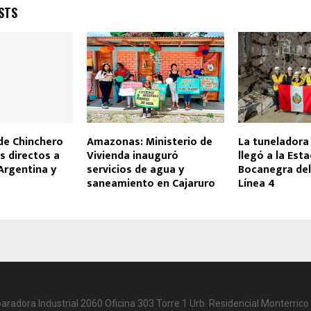
STS
de Chinchero
Amazonas: Ministerio de
La tuneladora 
s directos a
Vivienda inauguró
llegó a la Est
, Argentina y
servicios de agua y
Bocanegra del
saneamiento en Cajaruro
Línea 4
paradora Industrial 2060 Oficina 303 Torre 1 Urb. Residencial Monterrico 