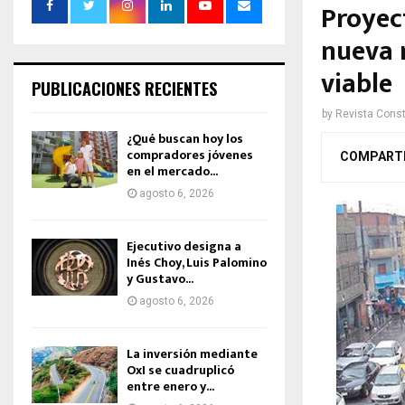
Proyec
nueva 
viable
PUBLICACIONES RECIENTES
by
Revista Const
¿Qué buscan hoy los
compradores jóvenes
COMPART
en el mercado...
agosto 6, 2026
Ejecutivo designa a
Inés Choy, Luis Palomino
y Gustavo...
agosto 6, 2026
La inversión mediante
OxI se cuadruplicó
entre enero y...