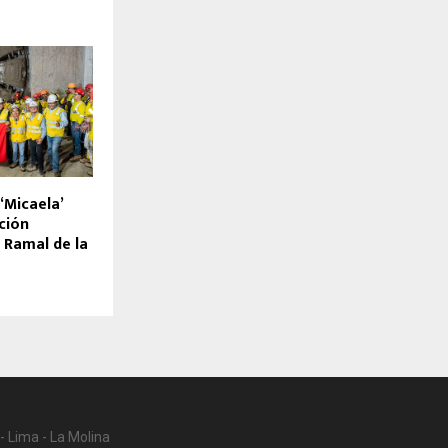
‘Micaela’
ación
 Ramal de la
- Lima - La Molina