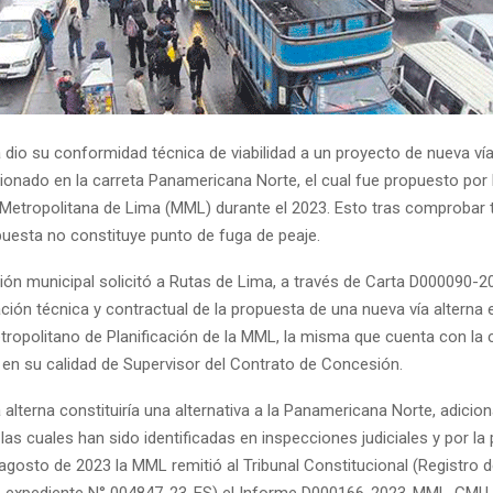
dio su conformidad técnica de viabilidad a un proyecto de nueva vía 
onado en la carreta Panamericana Norte, el cual fue propuesto por 
 Metropolitana de Lima (MML) durante el 2023. Esto tras comprobar
puesta no constituye punto de fuga de peaje.
tión municipal solicitó a Rutas de Lima, a través de Carta D000090
ación técnica y contractual de la propuesta de una nueva vía alterna
Metropolitano de Planificación de la MML, la misma que cuenta con la
en su calidad de Supervisor del Contrato de Concesión.
 alterna constituiría una alternativa a la Panamericana Norte, adiciona
 las cuales han sido identificadas en inspecciones judiciales y por la
 agosto de 2023 la MML remitió al Tribunal Constitucional (Registro 
de expediente N° 004847-23-ES) el Informe D000166-2023-MML-GM