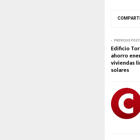
COMPART
PREVIOUS POST
Edificio To
ahorro ener
viviendas l
solares