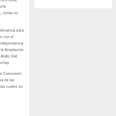
orte
L, estas no
relevancia para
n con el
 Independencia
 la Ampliación
Anillo Vial
nchay.
de Concesión
va de las
 las cuales se