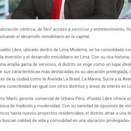
ubicación céntrica, de fácil acceso a servicios y entretenimiento, P
lsando el desarrollo inmobiliario en la capital.
e Pueblo Libre, ubicado dentro de Lima Moderna, se ha consolidado c
a inversión y el desarrollo inmobiliario en Lima. Con su rica historia
una amplia gama de servicios, el distrito se erige como un lugar ideal 
 de sus características más destacadas es su ubicación privilegiada,
as de la ciudad como la Avenida La Brasil, La Marina, Sucre y la Aven
na conectividad sin igual con otros distritos y áreas de interés en L
o Marín, gerente comercial de Urbana Perú, «Pueblo Libre ofrece u
nica de tradición y modernidad. Con su variedad de opciones de viv
óricos hasta nuevos proyectos residenciales, el distrito atrae a una d
e buscan calidad de vida y comodidad en una ubicación privilegiada».