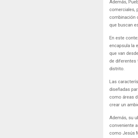
Además, Puebl
comerciales, p
combinación d
que buscan es
En este conte
encapsula la 
que van desde
de diferentes 
distrito.
Las caracterí
diseñadas para
como áreas de 
crear un ambi
Además, su ubi
conveniente a 
como Jesús Ma