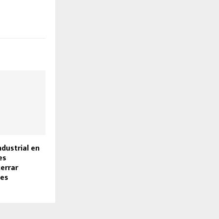
ndustrial en
es
cerrar
les