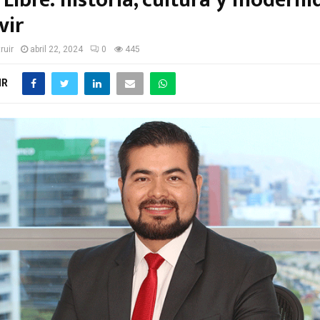
Libre: historia, cultura y moderni
vir
ruir
abril 22, 2024
0
445
IR