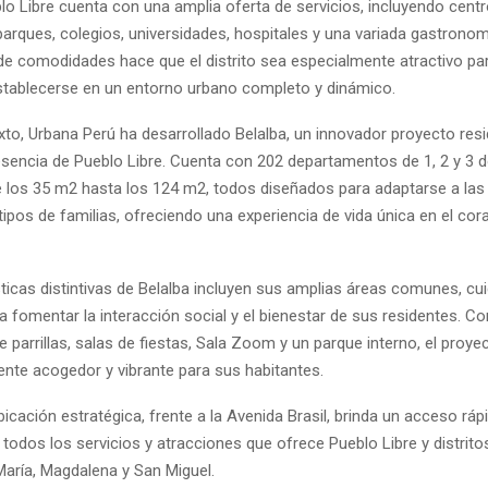
o Libre cuenta con una amplia oferta de servicios, incluyendo cent
arques, colegios, universidades, hospitales y una variada gastronom
e comodidades hace que el distrito sea especialmente atractivo pa
tablecerse en un entorno urbano completo y dinámico.
xto, Urbana Perú ha desarrollado Belalba, un innovador proyecto resi
esencia de Pueblo Libre. Cuenta con 202 departamentos de 1, 2 y 3 d
 los 35 m2 hasta los 124 m2, todos diseñados para adaptarse a la
tipos de familias, ofreciendo una experiencia de vida única en el cor
sticas distintivas de Belalba incluyen sus amplias áreas comunes, 
 fomentar la interacción social y el bienestar de sus residentes. C
parrillas, salas de fiestas, Sala Zoom y un parque interno, el proy
ente acogedor y vibrante para sus habitantes.
cación estratégica, frente a la Avenida Brasil, brinda un acceso ráp
todos los servicios y atracciones que ofrece Pueblo Libre y distrit
ría, Magdalena y San Miguel.