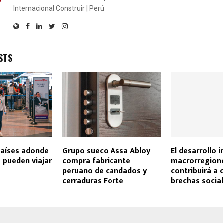
Internacional Construir | Perú
STS
países adonde
Grupo sueco Assa Abloy
El desarrollo i
 pueden viajar
compra fabricante
macrorregion
peruano de candados y
contribuirá a 
cerraduras Forte
brechas socia