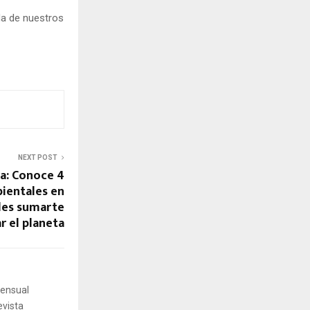
da de nuestros
NEXT POST
ra: Conoce 4
ientales en
des sumarte
r el planeta
mensual
evista