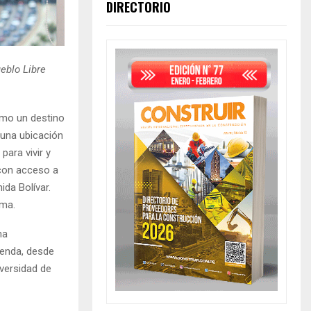
DIRECTORIO
ueblo Libre
omo un destino
, una ubicación
para vivir y
 con acceso a
ida Bolívar.
ima.
na
ienda, desde
iversidad de