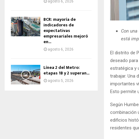
agosto 6, 2026
BCR: mayoría de
indicadores de
expectativas
Con una 
empresariales mejoró
está impu
en...
agosto 6, 2026
El distrito d
deseado para l
Línea 2 del Metro:
estratégica y 
etapas 1B y 2 superan...
trabajar. Una
agosto 5, 2026
importantes ví
Esto permite u
Según Humbert
combinación ú
edificios hist
residentes qu