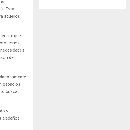
ros
ía. Esta
ra aquellos
dencial que
ormitorios,
s necesidades
azón del
cuidadosamente
on espacios
ecto busca
ido y
os aledaños