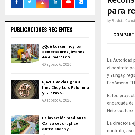
Recons
para r
by
Revista Const
PUBLICACIONES RECIENTES
COMPART
¿Qué buscan hoy los
compradores jóvenes
en el mercado...
La Autoridad 
agosto 6, 2026
el contrato p
y Yungay, reg
Ejecutivo designa a
Fenómeno El 
Inés Choy, Luis Palomino
y Gustavo...
Estos proyect
agosto 6, 2026
encargada de l
Niño costero.
La inversión mediante
OxI se cuadruplicó
La directora e
entre enero y...
contrato, aseg