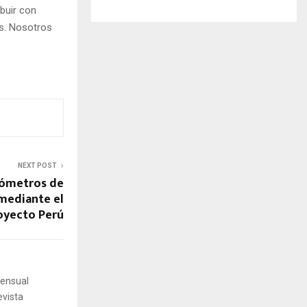
buir con
os. Nosotros
NEXT POST
lómetros de
mediante el
oyecto Perú
mensual
evista