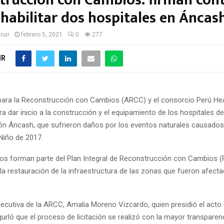
trucción con Cambios: firman con
ehabilitar dos hospitales en Áncas
ruir
febrero 5, 2021
0
277
IR
para la Reconstrucción con Cambios (ARCC) y el consorcio Perú Hea
ara dar inicio a la construcción y el equipamiento de los hospitale
ión Áncash, que sufrieron daños por los eventos naturales causados
Niño de 2017.
os forman parte del Plan Integral de Reconstrucción con Cambios (
a restauración de la infraestructura de las zonas que fueron afecta
jecutiva de la ARCC, Amalia Moreno Vizcardo, quien presidió el acto 
urló que el proceso de licitación se realizó con la mayor transparen