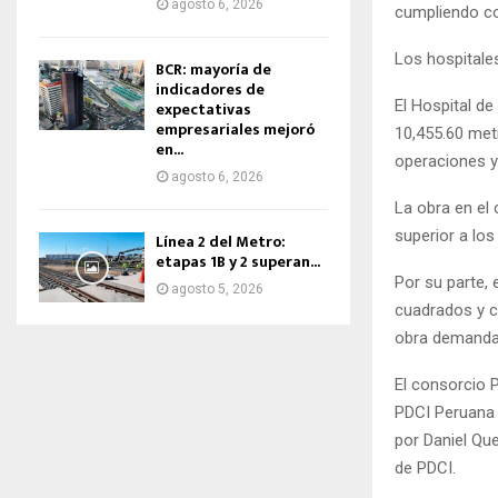
agosto 6, 2026
cumpliendo co
Los hospitales
BCR: mayoría de
indicadores de
El Hospital d
expectativas
empresariales mejoró
10,455.60 met
en...
operaciones y 
agosto 6, 2026
La obra en el
superior a los
Línea 2 del Metro:
etapas 1B y 2 superan...
Por su parte, 
agosto 5, 2026
cuadrados y c
obra demandar
El consorcio 
PDCI Peruana 
por Daniel Qu
de PDCI.