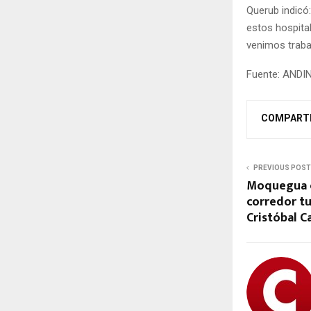
Querub indicó
estos hospita
venimos traba
Fuente: ANDI
COMPART
PREVIOUS POST
Moquegua c
corredor t
Cristóbal C