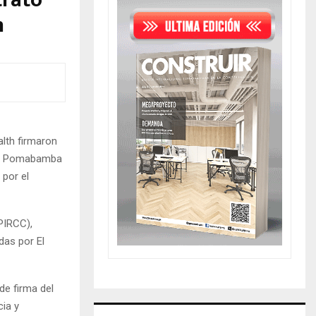
trato
h
lth firmaron
s de Pomabamba
 por el
PIRCC),
das por El
de firma del
cia y