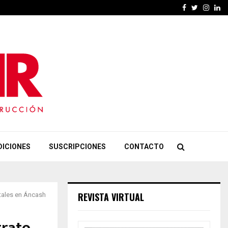
Facebook
Twitter
Insta
Li
DICIONES
SUSCRIPCIONES
CONTACTO
REVISTA VIRTUAL
itales en Áncash