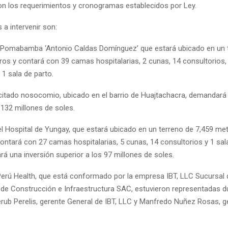
n los requerimientos y cronogramas establecidos por Ley.
 a intervenir son:
e Pomabamba ‘Antonio Caldas Domínguez’ que estará ubicado en un 
ros y contará con 39 camas hospitalarias, 2 cunas, 14 consultorios, 
1 sala de parto.
 citado nosocomio, ubicado en el barrio de Huajtachacra, demandará
 132 millones de soles.
el Hospital de Yungay, que estará ubicado en un terreno de 7,459 me
ontará con 27 camas hospitalarias, 5 cunas, 14 consultorios y 1 sala
á una inversión superior a los 97 millones de soles.
Perú Health, que está conformado por la empresa IBT, LLC Sucursal 
de Construcción e Infraestructura SAC, estuvieron representadas du
erub Perelis, gerente General de IBT, LLC y Manfredo Nuñez Rosas, g