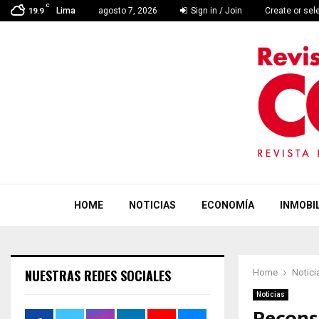
C
Lima
agosto 7, 2026
Sign in / Join
Create or sel
19.9
HOME
NOTICIAS
ECONOMÍA
INMOBIL
NUESTRAS REDES SOCIALES
Home
Notici
Noticias