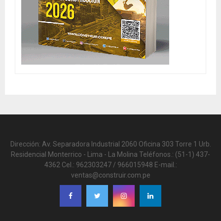
Dirección: Av. Separadora Industrial 2060 Oficina 303 Torre 1 Urb.
Residencial Monterrico - Lima - La Molina Teléfonos.: (51-1) 437-
4362 Cel.: 962303247 / 966015948 E-mail.:
ventas@construir.com.pe