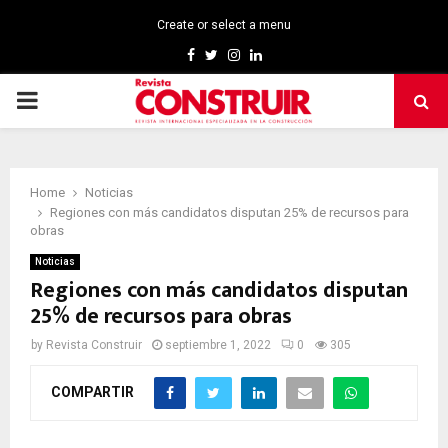
Create or select a menu
Facebook
Twitter
Instagram
Linkedin
PRIMARY
MENU
Home
Noticias
Regiones con más candidatos disputan 25% de recursos para
obras
Noticias
Regiones con más candidatos disputan
25% de recursos para obras
by
Revista Construir
septiembre 1, 2022
0
305
COMPARTIR