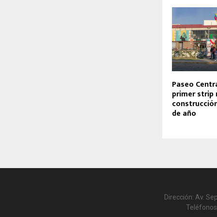
Paseo Centra
primer strip 
construcción 
de año
Dirección: Av. Se
Teléfonos