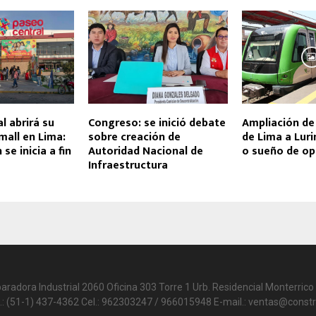
l abrirá su
Congreso: se inició debate
Ampliación de
mall en Lima:
sobre creación de
de Lima a Luri
se inicia a fin
Autoridad Nacional de
o sueño de op
Infraestructura
paradora Industrial 2060 Oficina 303 Torre 1 Urb. Residencial Monterrico 
.: (51-1) 437-4362 Cel.: 962303247 / 966015948 E-mail.: ventas@constr