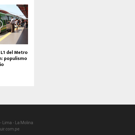
 L1 del Metro
n: populismo
io
- Lima - La Molina
uir.com.pe