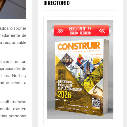
DIRECTORIO
iados disponer
ximadamente de
ra responsable
Invertir en un
apreciación de
e Lima Norte y
dad asciende a
s alternativas
mente existen
arias personas