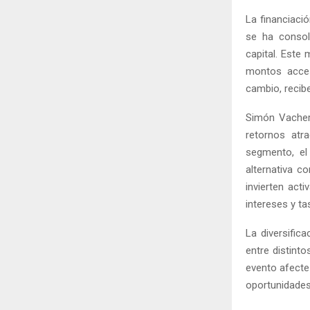
La financiaci
se ha consol
capital. Este
montos acces
cambio, recibe
Simón Vacher,
retornos atra
segmento, e
alternativa c
invierten act
intereses y t
La diversifica
entre distint
evento afecte 
oportunidades