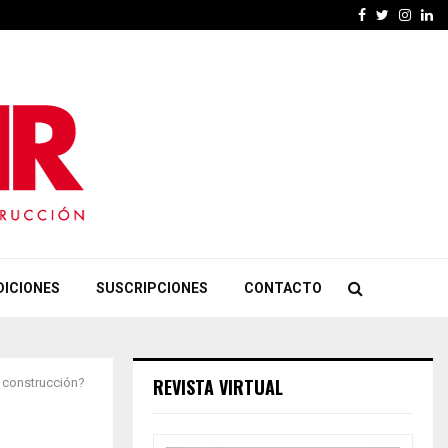
Facebook
Twitter
Insta
Li
DICIONES
SUSCRIPCIONES
CONTACTO
REVISTA VIRTUAL
r construcción?