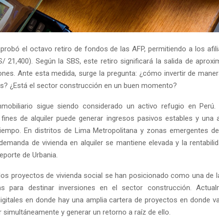
probó el octavo retiro de fondos de las AFP, permitiendo a los afil
S/ 21,400). Según la SBS, este retiro significará la salida de apro
lones. Ante esta medida, surge la pregunta: ¿cómo invertir de mane
s? ¿Está el sector construcción en un buen momento?
mobiliario sigue siendo considerado un activo refugio en Perú. 
fines de alquiler puede generar ingresos pasivos estables y una 
 tiempo. En distritos de Lima Metropolitana y zonas emergentes d
 demanda de vivienda en alquiler se mantiene elevada y la rentabili
eporte de Urbania.
los proyectos de vivienda social se han posicionado como una de la
as para destinar inversiones en el sector construcción. Actual
igitales en donde hay una amplia cartera de proyectos en donde v
r simultáneamente y generar un retorno a raíz de ello.