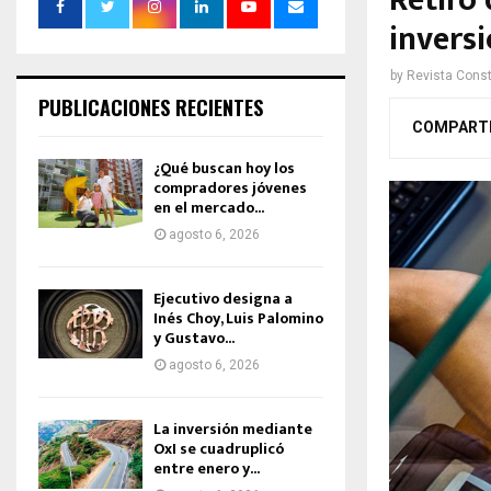
Retiro
inversi
by
Revista Const
PUBLICACIONES RECIENTES
COMPART
¿Qué buscan hoy los
compradores jóvenes
en el mercado...
agosto 6, 2026
Ejecutivo designa a
Inés Choy, Luis Palomino
y Gustavo...
agosto 6, 2026
La inversión mediante
OxI se cuadruplicó
entre enero y...