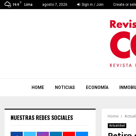
C
Lima
agosto 7, 2026
Sign in / Join
Create or se
19.9
HOME
NOTICIAS
ECONOMÍA
INMOBIL
NUESTRAS REDES SOCIALES
Home
Actual
Actualidad