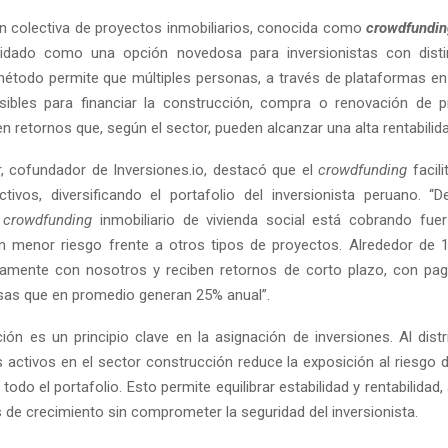
ón colectiva de proyectos inmobiliarios, conocida como
crowdfundin
idado como una opción novedosa para inversionistas con disti
 método permite que múltiples personas, a través de plataformas en 
ibles para financiar la construcción, compra o renovación de p
n retornos que, según el sector, pueden alcanzar una alta rentabilida
 cofundador de Inversiones.io, destacó que el
crowdfunding
facili
ctivos, diversificando el portafolio del inversionista peruano. “
l
crowdfunding
inmobiliario de vivienda social está cobrando fu
on menor riesgo frente a otros tipos de proyectos. Alrededor de
ivamente con nosotros y reciben retornos de corto plazo, con p
asas que en promedio generan 25% anual”.
ción es un principio clave en la asignación de inversiones. Al distri
os activos en el sector construcción reduce la exposición al riesgo 
todo el portafolio. Esto permite equilibrar estabilidad y rentabilida
 de crecimiento sin comprometer la seguridad del inversionista.