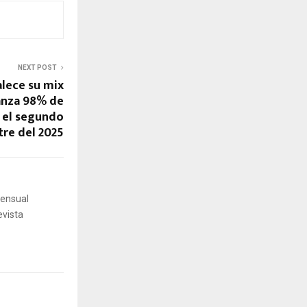
NEXT POST
lece su mix
anza 98% de
 el segundo
tre del 2025
mensual
evista