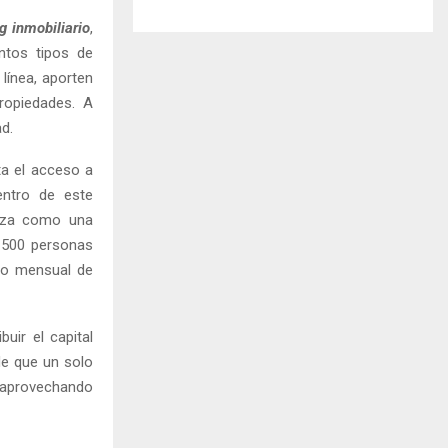
g inmobiliario
,
ntos tipos de
línea, aporten
ropiedades. A
d.
ta el acceso a
Dentro de este
erza como una
 1500 personas
ago mensual de
buir el capital
de que un solo
d, aprovechando