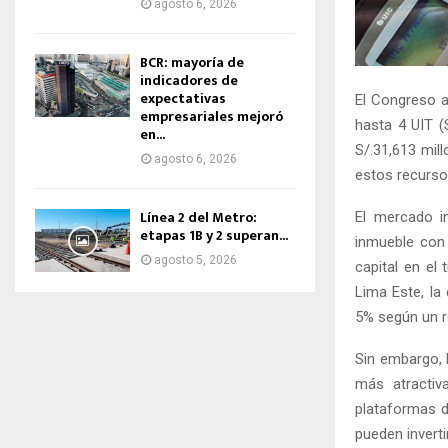
agosto 6, 2026
BCR: mayoría de
indicadores de
expectativas
El Congreso a
empresariales mejoró
hasta 4 UIT (
en...
S/.31,613 mil
agosto 6, 2026
estos recurso
Línea 2 del Metro:
El mercado in
etapas 1B y 2 superan...
inmueble con 
agosto 5, 2026
capital en el
Lima Este, la
5% según un r
Sin embargo, 
más atractiv
plataformas d
pueden inverti