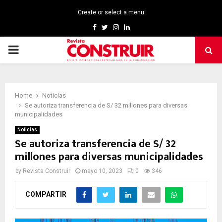
Create or select a menu
Facebook
Twitter
Instagram
Linkedin
PRIMARY
MENU
Home
Noticias
Se autoriza transferencia de S/ 32 millones para diversas
municipalidades
Noticias
Se autoriza transferencia de S/ 32
millones para diversas municipalidades
by
Revista Construir
mayo 10, 2023
0
346
COMPARTIR