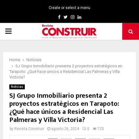
Create or select a menu
Facebook
Twitter
Instagram
Linkedin
PRIMARY
MENU
Home
Noticias
SJ Grupo Inmobiliario presenta 2 proyectos estratégicos en
Tarapoto: ¿Qué hace únicos a Residencial Las Palmeras y Villa
Victoria?
Noticias
SJ Grupo Inmobiliario presenta 2
proyectos estratégicos en Tarapoto:
¿Qué hace únicos a Residencial Las
Palmeras y Villa Victoria?
by
Revista Construir
agosto 26, 2024
0
725