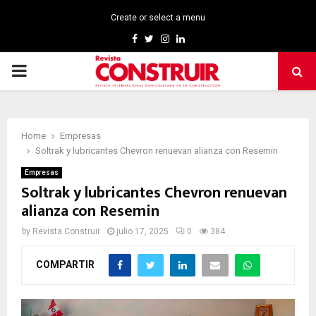
Create or select a menu
Facebook
Twitter
Instagram
Linkedin
PRIMARY
MENU
Home
Empresas
Soltrak y lubricantes Chevron renuevan alianza con Resemin
Empresas
Soltrak y lubricantes Chevron renuevan
alianza con Resemin
by
Revista Construir
julio 17, 2025
0
384
COMPARTIR