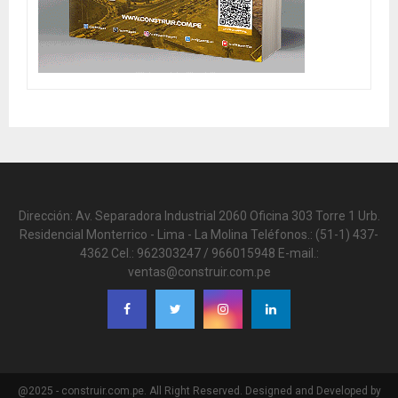
Dirección: Av. Separadora Industrial 2060 Oficina 303 Torre 1 Urb.
Residencial Monterrico - Lima - La Molina Teléfonos.: (51-1) 437-
4362 Cel.: 962303247 / 966015948 E-mail.:
ventas@construir.com.pe
@2025 - construir.com.pe. All Right Reserved. Designed and Developed by