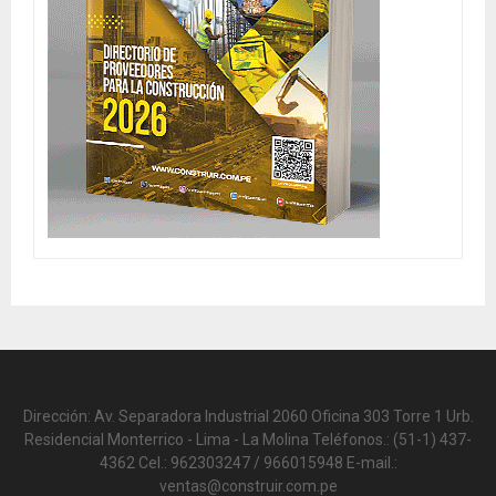
Dirección: Av. Separadora Industrial 2060 Oficina 303 Torre 1 Urb.
Residencial Monterrico - Lima - La Molina Teléfonos.: (51-1) 437-
4362 Cel.: 962303247 / 966015948 E-mail.:
ventas@construir.com.pe