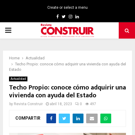
Create or select a menu
Facebook
Twitter
Instagram
Linkedin
PRIMARY
MENU
Home
Actualidad
Techo Propio: conoce cómo adquirir una vivienda con ayuda del
Estado
Actualidad
Techo Propio: conoce cómo adquirir una
vivienda con ayuda del Estado
by
Revista Construir
abril 18, 2023
0
497
COMPARTIR