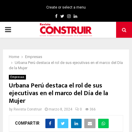
Create or select a menu
Facebook
Twitter
Instagram
Linkedin
PRIMARY
MENU
Home
Empresas
Urbana Perú destaca el rol de sus ejecutivas en el marco del Día
de la Mujer
Empresas
Urbana Perú destaca el rol de sus
ejecutivas en el marco del Día de la
Mujer
by
Revista Construir
marzo 8, 2024
0
366
COMPARTIR