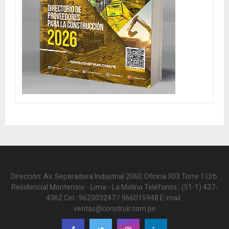
Dirección: Av. Separadora Industrial 2060 Oficina 303 Torre 1 Urb.
Residencial Monterrico - Lima - La Molina Teléfonos.: (51-1) 437-
4362 Cel.: 962303247 / 966015948 E-mail.:
ventas@construir.com.pe