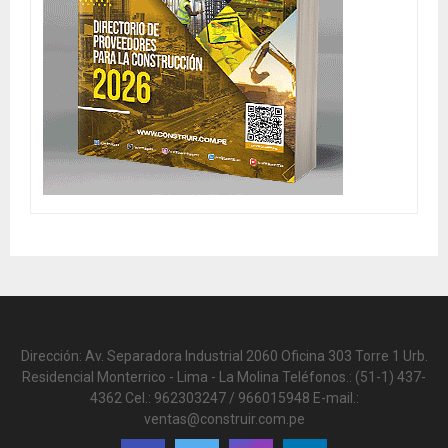
Dirección: Av. Separadora Industrial 2060 Oficina 303 Torre 1 Urb.
Residencial Monterrico - Lima - La Molina Teléfonos.: (51-1) 437-
4362 Cel.: 962303247 / 966015948 E-mail.:
ventas@construir.com.pe