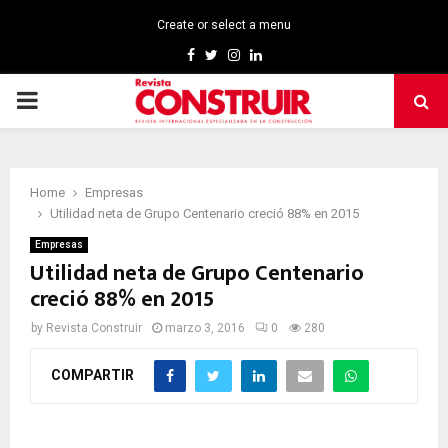
Create or select a menu
Facebook
Twitter
Instagram
Linkedin
PRIMARY
MENU
Home
Empresas
Utilidad neta de Grupo Centenario creció 88% en 2015
Empresas
Utilidad neta de Grupo Centenario
creció 88% en 2015
by
Revista Construir
marzo 3, 2016
0
280
COMPARTIR