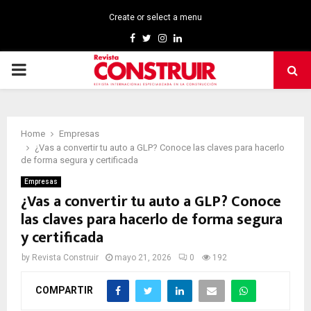
Create or select a menu
Facebook
Twitter
Instagram
Linkedin
PRIMARY
MENU
Home
Empresas
¿Vas a convertir tu auto a GLP? Conoce las claves para hacerlo
de forma segura y certificada
Empresas
¿Vas a convertir tu auto a GLP? Conoce
las claves para hacerlo de forma segura
y certificada
by
Revista Construir
mayo 21, 2026
0
192
COMPARTIR