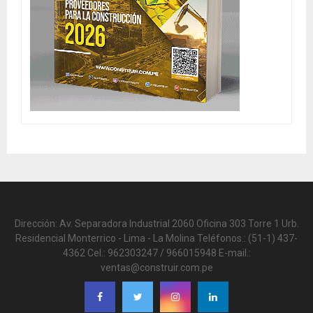
Dirección: Av. Separadora Industrial 2060 Oficina 303 Torre 1 Urb.
Residencial Monterrico - Lima - La Molina Teléfonos.: (51-1) 437-
4362 Cel.: 962303247 / 966015948 E-mail.:
ventas@construir.com.pe