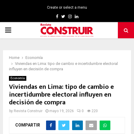
Create or select a menu
Facebook
Twitter
Instagram
Linkedin
PRIMARY
MENU
Home
Economía
Viviendas en Lima: tipo de cambio e incertidumbre electoral
influyen en decisión de compra
Economía
Viviendas en Lima: tipo de cambio e
incertidumbre electoral influyen en
decisión de compra
by
Revista Construir
mayo 19, 2026
0
220
COMPARTIR