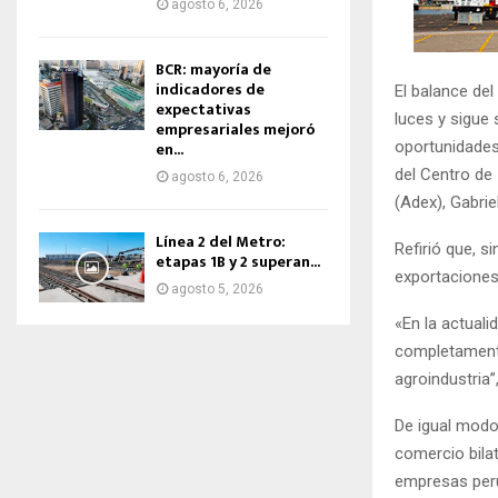
agosto 6, 2026
BCR: mayoría de
indicadores de
El balance de
expectativas
luces y sigue
empresariales mejoró
oportunidades
en...
del Centro de
agosto 6, 2026
(Adex), Gabriel
Línea 2 del Metro:
Refirió que, s
etapas 1B y 2 superan...
exportaciones
agosto 5, 2026
«En la actual
completamente
agroindustria”
De igual modo,
comercio bila
empresas per