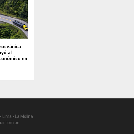
eroceánica
uyó al
económico en
- Lima - La Molina
uir.com.pe