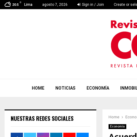
C
Lima
agosto 7, 2026
Sign in / Join
Create or sel
20.5
HOME
NOTICIAS
ECONOMÍA
INMOBIL
NUESTRAS REDES SOCIALES
Home
Econo
Economía