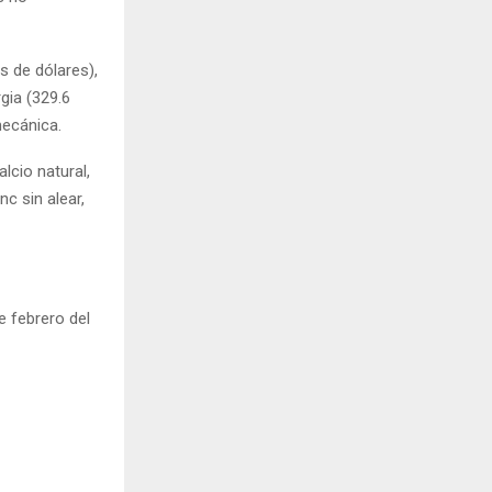
s de dólares),
gia (329.6
mecánica.
lcio natural,
nc sin alear,
e febrero del