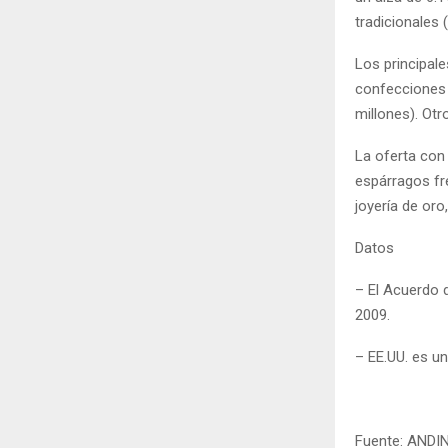
tradicionales 
Los principale
confecciones (
millones). Ot
La oferta con
espárragos fre
joyería de oro
Datos
– El Acuerdo 
2009.
– EE.UU. es un
Fuente: ANDI