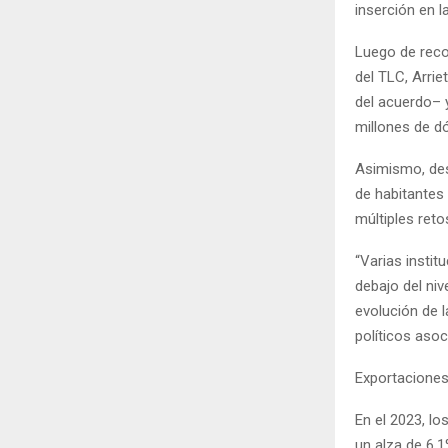
inserción en l
Luego de reco
del TLC, Arri
del acuerdo– y
millones de dó
Asimismo, des
de habitantes 
múltiples ret
“Varias instit
debajo del ni
evolución de l
políticos aso
Exportacione
En el 2023, l
un alza de 6.1