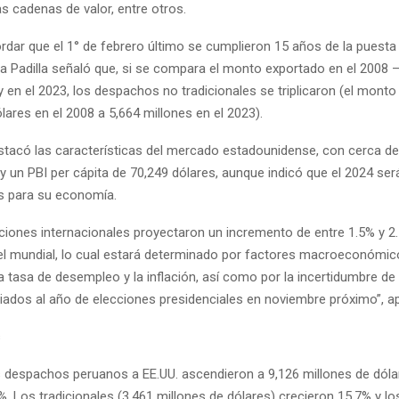
as cadenas de valor, entre otros.
rdar que el 1° de febrero último se cumplieron 15 años de la puesta
eta Padilla señaló que, si se compara el monto exportado en el 2008
 en el 2023, los despachos no tradicionales se triplicaron (el mont
lares en el 2008 a 5,664 millones en el 2023).
tacó las características del mercado estadounidense, con cerca de
y un PBI per cápita de 70,249 dólares, aunque indicó que el 2024 se
os para su economía.
uciones internacionales proyectaron un incremento de entre 1.5% y 2
vel mundial, lo cual estará determinado por factores macroeconómi
a tasa de desempleo y la inflación, así como por la incertidumbre de
ciados al año de elecciones presidenciales en noviembre próximo”, a
s
os despachos peruanos a EE.UU. ascendieron a 9,126 millones de dóla
%. Los tradicionales (3,461 millones de dólares) crecieron 15.7% y lo