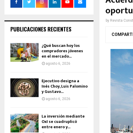
Acuerd
oportu
by
Revista Const
PUBLICACIONES RECIENTES
COMPART
¿Qué buscan hoy los
compradores jóvenes
en el mercado...
agosto 6, 2026
Ejecutivo designa a
Inés Choy, Luis Palomino
y Gustavo...
agosto 6, 2026
La inversión mediante
OxI se cuadruplicó
entre enero y...