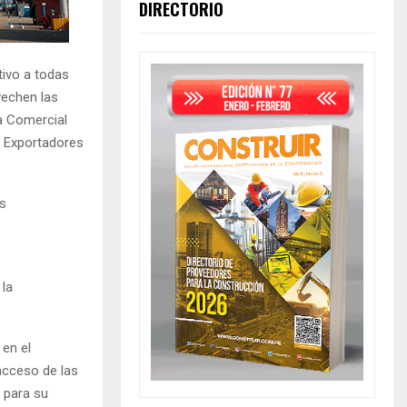
DIRECTORIO
tivo a todas
vechen las
a Comercial
e Exportadores
as
 la
 en el
acceso de las
 para su