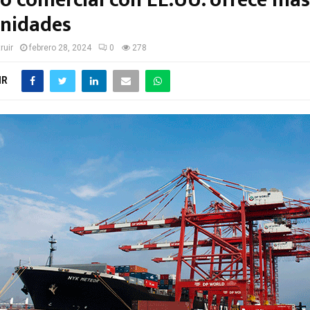
o comercial con EE.UU. ofrece más
nidades
ruir
febrero 28, 2024
0
278
IR