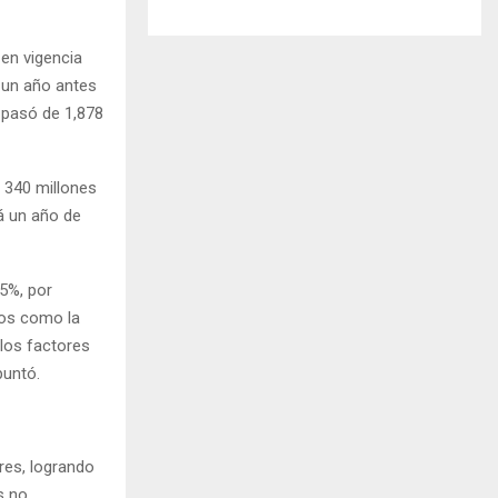
 en vigencia
 –un año antes
o pasó de 1,878
 340 millones
rá un año de
.5%, por
cos como la
 los factores
puntó.
res, logrando
s no