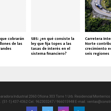
e que cobrarán
SBS: ¿en qué consiste la
Carretera Int
llones de las
ley que fija topes a las
Norte contrib
randes
tasas de interés en el
crecimiento 
sistema financiero?
seis regiones
paradora Industrial 2060 Oficina 303 Torre 1 Urb. Residencial Monterrico 
.: (51-1) 437-4362 Cel.: 962303247 / 966015948 E-mail.: ventas@constr