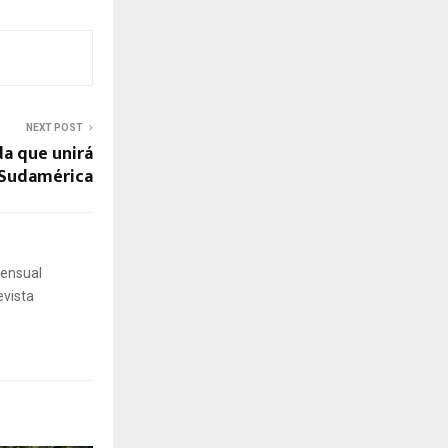
NEXT POST
da que unirá
 Sudamérica
mensual
evista