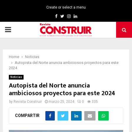
Create or select a menu
Facebook
Twitter
Instagram
Linkedin
PRIMARY
MENU
Home
Noticias
Autopista del Norte anuncia ambiciosos proyectos para este
2024
Noticias
Autopista del Norte anuncia
ambiciosos proyectos para este 2024
by
Revista Construir
marzo 25, 2024
0
335
COMPARTIR