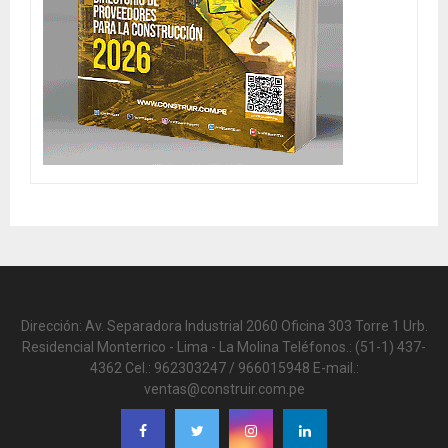
Dirección: Av. Separadora Industrial 2060 Oficina 303 Torre 1 Urb.
Residencial Monterrico - Lima - La Molina Teléfonos.: (51-1) 437-
4362 Cel.: 962303247 / 966015948 E-mail.:
ventas@construir.com.pe