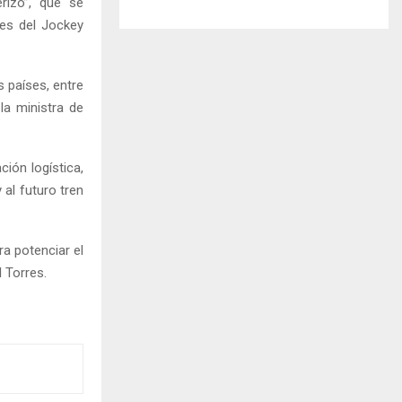
erizo”, que se
nes del Jockey
 países, entre
la ministra de
ión logística,
 al futuro tren
ra potenciar el
 Torres.