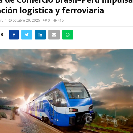
 de Comercio Brasil–Perú impulsa
ción logística y ferroviaria
ruir
octubre 20, 2025
0
415
IR