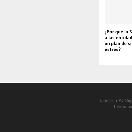
¿Por qué la 
a las entida
un plan de s
estrés?
Dirección: Av. Se
Teléfonos