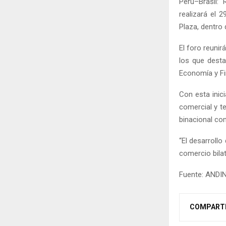
Perú–Brasil: 
realizará el 
Plaza, dentro 
El foro reuni
los que desta
Economía y Fi
Con esta inic
comercial y te
binacional com
“El desarrollo
comercio bilat
Fuente: ANDI
COMPART