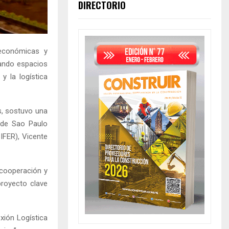
DIRECTORIO
 económicas y
dando espacios
y la logística
s, sostuvo una
o de Sao Paulo
BIFER), Vicente
 cooperación y
proyecto clave
xión Logística