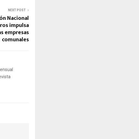
NEXT POST
ón Nacional
ros impulsa
las empresas
comunales
mensual
evista