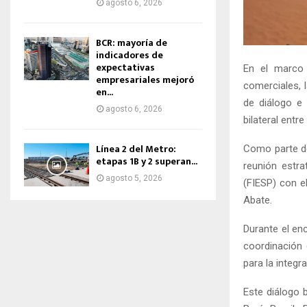
agosto 6, 2026
BCR: mayoría de
indicadores de
expectativas
En el marco 
empresariales mejoró
comerciales, 
en...
de diálogo e 
agosto 6, 2026
bilateral entr
Línea 2 del Metro:
Como parte de
etapas 1B y 2 superan...
reunión estra
agosto 5, 2026
(FIESP) con el
Abate.
Durante el en
coordinación 
para la integra
Este diálogo 