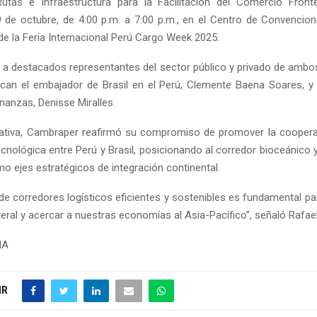
Rutas e Infraestructura para la Facilitación del Comercio Front
29 de octubre, de 4:00 p.m. a 7:00 p.m., en el Centro de Convencio
de la Feria Internacional Perú Cargo Week 2025.
rá a destacados representantes del sector público y privado de ambos
can el embajador de Brasil en el Perú, Clemente Baena Soares, y 
nanzas, Denisse Miralles.
iativa, Cambraper reafirmó su compromiso de promover la cooperac
cnológica entre Perú y Brasil, posicionando al corredor bioceánico y
o ejes estratégicos de integración continental.
 de corredores logísticos eficientes y sostenibles es fundamental pa
eral y acercar a nuestras economías al Asia-Pacífico”, señaló Rafael
NA
IR