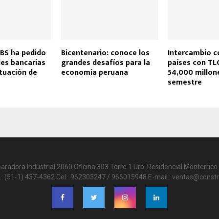
SBS ha pedido
Bicentenario: conoce los
Intercambio c
des bancarias
grandes desafíos para la
países con T
ituación de
economía peruana
54,000 millon
semestre
paradora Industrial 2060 Oficina 303 Torre 1 Urb. Residencial Monterrico 
.: (51-1) 437-4362 Cel.: 962303247 / 966015948 E-mail.: ventas@constr