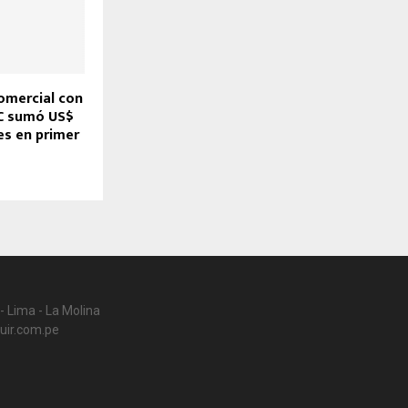
omercial con
LC sumó US$
es en primer
- Lima - La Molina
uir.com.pe