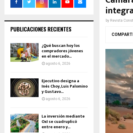
Cámara
integra
by
Revista Const
PUBLICACIONES RECIENTES
COMPART
¿Qué buscan hoy los
compradores jóvenes
en el mercado...
agosto 6, 2026
Ejecutivo designa a
Inés Choy, Luis Palomino
y Gustavo...
agosto 6, 2026
La inversión mediante
OxI se cuadruplicó
entre enero y...