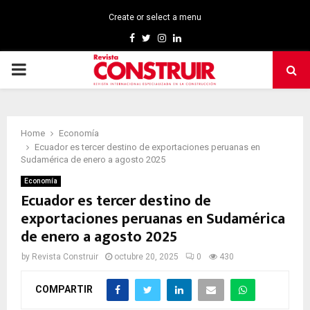
Create or select a menu
Facebook
Twitter
Instagram
Linkedin
PRIMARY
MENU
Home
Economía
Ecuador es tercer destino de exportaciones peruanas en
Sudamérica de enero a agosto 2025
Economía
Ecuador es tercer destino de
exportaciones peruanas en Sudamérica
de enero a agosto 2025
by
Revista Construir
octubre 20, 2025
0
430
COMPARTIR