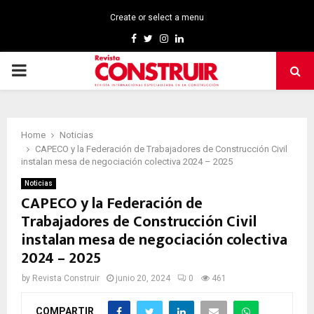
Create or select a menu
Facebook
Twitter
Instagram
Linkedin
PRIMARY
MENU
Home
Noticias
CAPECO y la Federación de Trabajadores de Construcción Civil
instalan mesa de negociación colectiva 2024 – 2025
Noticias
CAPECO y la Federación de
Trabajadores de Construcción Civil
instalan mesa de negociación colectiva
2024 – 2025
by
Revista Construir
junio 20, 2024
0
461
COMPARTIR