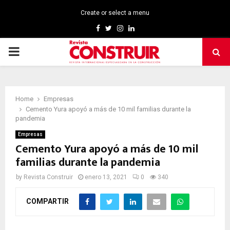
Create or select a menu
Facebook
Twitter
Instagram
Linkedin
PRIMARY
MENU
Home
Empresas
Cemento Yura apoyó a más de 10 mil familias durante la
pandemia
Empresas
Cemento Yura apoyó a más de 10 mil
familias durante la pandemia
by
Revista Construir
enero 13, 2021
0
340
COMPARTIR