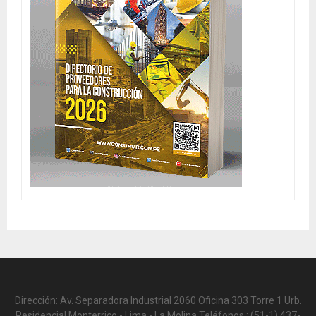
Dirección: Av. Separadora Industrial 2060 Oficina 303 Torre 1 Urb.
Residencial Monterrico - Lima - La Molina Teléfonos.: (51-1) 437-