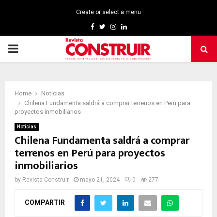
Create or select a menu
Facebook
Twitter
Instagram
Linkedin
PRIMARY
MENU
Home
Noticias
Chilena Fundamenta saldrá a comprar terrenos en Perú para
proyectos inmobiliarios
Noticias
Chilena Fundamenta saldrá a comprar
terrenos en Perú para proyectos
inmobiliarios
by
Revista Construir
mayo 21, 2024
0
277
COMPARTIR