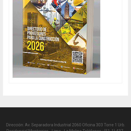
Dirección: Av. Separadora Industrial 2060 Oficina 303 Torre 1 Urb.
Residencial Monterrico - Lima - La Molina Teléfonos.: (51-1) 437-