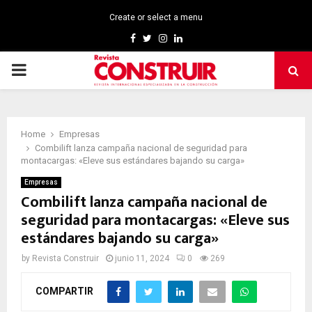
Create or select a menu
Facebook
Twitter
Instagram
Linkedin
PRIMARY
MENU
Home
Empresas
Combilift lanza campaña nacional de seguridad para
montacargas: «Eleve sus estándares bajando su carga»
Empresas
Combilift lanza campaña nacional de
seguridad para montacargas: «Eleve sus
estándares bajando su carga»
by
Revista Construir
junio 11, 2024
0
269
COMPARTIR