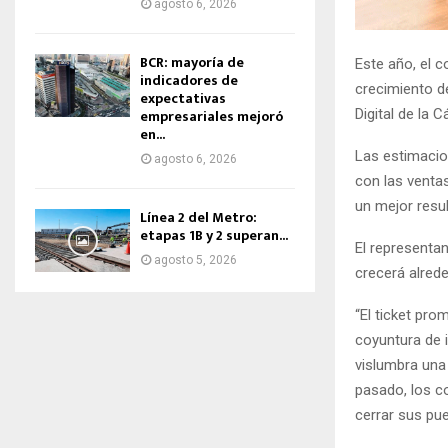
agosto 6, 2026
BCR: mayoría de
Este año, el c
indicadores de
crecimiento d
expectativas
empresariales mejoró
Digital de la
en...
Las estimacio
agosto 6, 2026
con las ventas
un mejor resu
Línea 2 del Metro:
etapas 1B y 2 superan...
El representa
agosto 5, 2026
crecerá alrede
“El ticket pr
coyuntura de i
vislumbra una
pasado, los c
cerrar sus pu