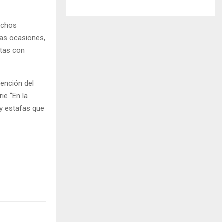
muchos
ias ocasiones,
rtas con
vención del
ie “En la
 y estafas que