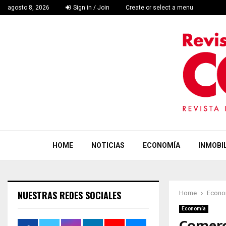
agosto 8, 2026
Sign in / Join
Create or select a menu
HOME
NOTICIAS
ECONOMÍA
INMOBIL
NUESTRAS REDES SOCIALES
Home
Econo
Economía