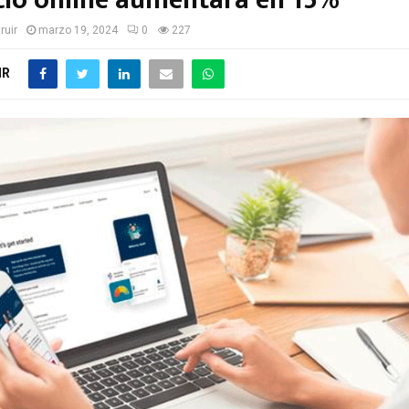
io online aumentará en 15%
ruir
marzo 19, 2024
0
227
IR