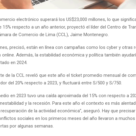
omercio electrónico superará los US$23,000 millones, lo que signific
e 15% respecto a un año anterior, proyectó el líder del Centro de Tr
 Cámara de Comercio de Lima (CCL), Jaime Montenegro.
nes, precisó, están en línea con campañas como los cyber y otras 
 online. Además, la estabilidad económica y política también ayudar
ltado en 2024.
nte de la CCL reveló que este año el ticket promedio mensual de com
dor del 20% respecto a 2023, y fluctuará entre S/500 y S/750.
omedio en 2023 tuvo una caída aproximada del 15% con respecto a 202
nestabilidad y la recesión. Para este año el contexto es más alentad
 recuperación de la actividad económica”, aseguró. Hay que precisar
onflictos sociales en los primeros meses del año llevaron a muchos
ertas por algunas semanas.