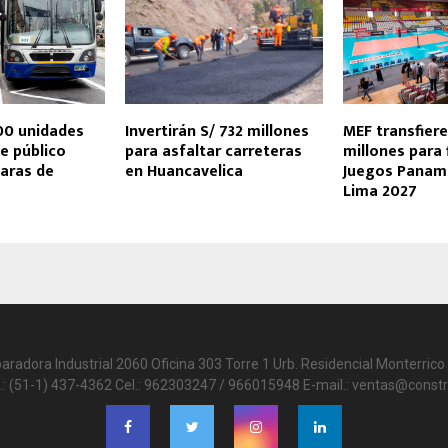
00 unidades
Invertirán S/ 732 millones
MEF transfiere
e público
para asfaltar carreteras
millones para 
aras de
en Huancavelica
Juegos Panam
Lima 2027
paradora Industrial 2060 Oficina 303 Torre 1 Urb. Residencial Monterrico 
.: (51-1) 437-4362 Cel.: 962303247 / 966015948 E-mail.: ventas@constr