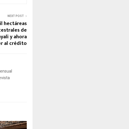
NEXT POST
il hectáreas
cestrales de
ali y ahora
r al crédito
mensual
evista