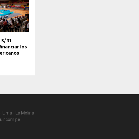
 S/ 31
financiar los
ericanos
- Lima - La Molina
uir.com.pe