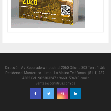
Dirección: Av. Separadora Industrial 2060 Oficina 303 Torre 1 Urb.
Residencial Monterrico - Lima - La Molina Teléfonos.: (51-1) 437-
4362 Cel.: 962303247 / 966015948 E-mail.:
ventas@construir.com.pe