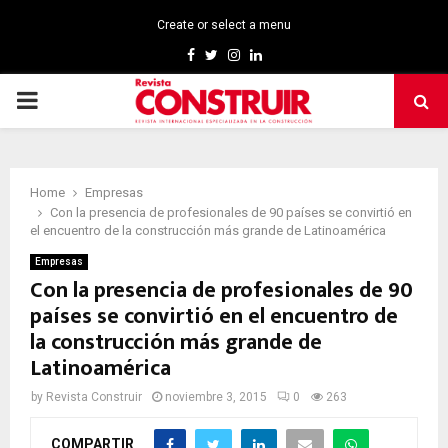
Create or select a menu
Facebook
Twitter
Instagram
Linkedin
PRIMARY
MENU
Home
Empresas
Con la presencia de profesionales de 90 países se convirtió en
el encuentro de la construcción más grande de Latinoamérica
Empresas
Con la presencia de profesionales de 90
países se convirtió en el encuentro de
la construcción más grande de
Latinoamérica
by
Revista Construir
noviembre 3, 2015
0
263
COMPARTIR