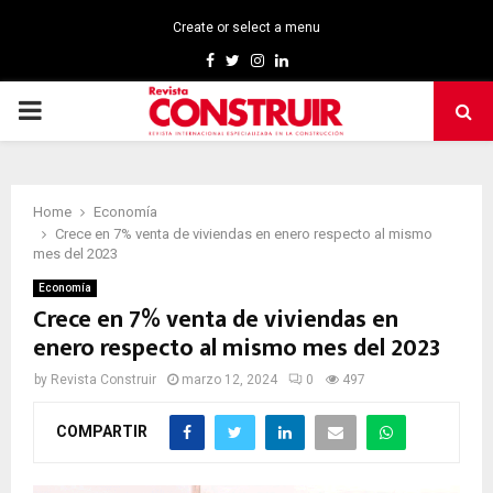
Create or select a menu
Facebook
Twitter
Instagram
Linkedin
PRIMARY
MENU
Home
Economía
Crece en 7% venta de viviendas en enero respecto al mismo
mes del 2023
Economía
Crece en 7% venta de viviendas en
enero respecto al mismo mes del 2023
by
Revista Construir
marzo 12, 2024
0
497
COMPARTIR