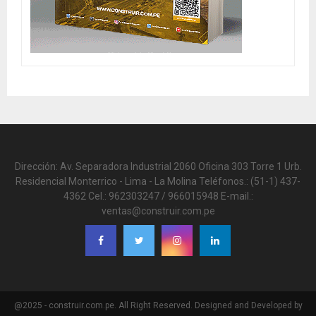
Dirección: Av. Separadora Industrial 2060 Oficina 303 Torre 1 Urb.
Residencial Monterrico - Lima - La Molina Teléfonos.: (51-1) 437-
4362 Cel.: 962303247 / 966015948 E-mail.:
ventas@construir.com.pe
@2025 - construir.com.pe. All Right Reserved. Designed and Developed by