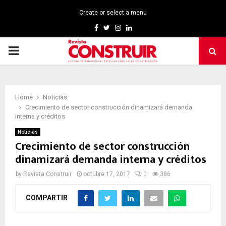
Create or select a menu
Facebook
Twitter
Instagram
Linkedin
PRIMARY
MENU
Home
Noticias
Crecimiento de sector construcción dinamizará demanda
interna y créditos
Noticias
Crecimiento de sector construcción
dinamizará demanda interna y créditos
by
Revista Construir
octubre 17, 2017
0
386
COMPARTIR