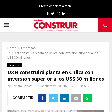
Create or select a menu
Facebook
Twitter
Instagram
Linkedin
PRIMARY
MENU
Home
Empresas
DXN construirá planta en Chilca con inversión superior a los
US$ 30 millones
Empresas
DXN construirá planta en Chilca con
inversión superior a los US$ 30 millones
by
Revista Construir
septiembre 23, 2025
0
582
COMPARTIR