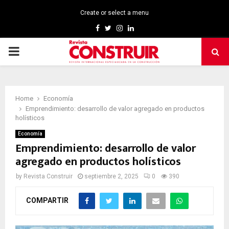
Create or select a menu
Facebook
Twitter
Instagram
Linkedin
PRIMARY
MENU
Home
Economía
Emprendimiento: desarrollo de valor agregado en productos
holísticos
Economía
Emprendimiento: desarrollo de valor
agregado en productos holísticos
by
Revista Construir
septiembre 2, 2025
0
390
COMPARTIR